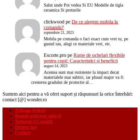
Salut unde Pot vedea Si EU Modelle de tigla
ceramica Si preturile
clickwood
pe
De ce alegem mobila la
comanda?
septembrie 21, 2023
Mobila pe comanda o faci exact cum vrei tu, pe
gustul tau, alegi ce materiale vrei, etc.
Escorte.pro
pe
Rame de ochelari flexibile
pentru copii: Caracteristici si beneficii
august 14, 2023
Acestea sunt mai rezistente la impact decat
materialele mai subtiri, iar plusul major va fi
cresterea gradului de protectie al…
Suntem aici pentru a vă oferi suport și răspunsuri la orice întrebări:
contact [@] wonder.ro
Adauga Articol
Reguli redactare articol
Termeni si Conditii
Despre noi
Contact