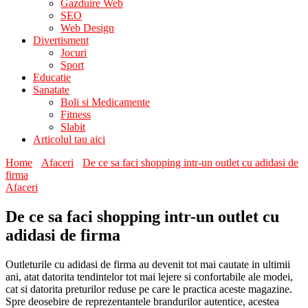
Gazduire Web
SEO
Web Design
Divertisment
Jocuri
Sport
Educatie
Sanatate
Boli si Medicamente
Fitness
Slabit
Articolul tau aici
Home
Afaceri
De ce sa faci shopping intr-un outlet cu adidasi de
firma
Afaceri
De ce sa faci shopping intr-un outlet cu
adidasi de firma
Outleturile cu adidasi de firma au devenit tot mai cautate in ultimii
ani, atat datorita tendintelor tot mai lejere si confortabile ale modei,
cat si datorita preturilor reduse pe care le practica aceste magazine.
Spre deosebire de reprezentantele brandurilor autentice, acestea