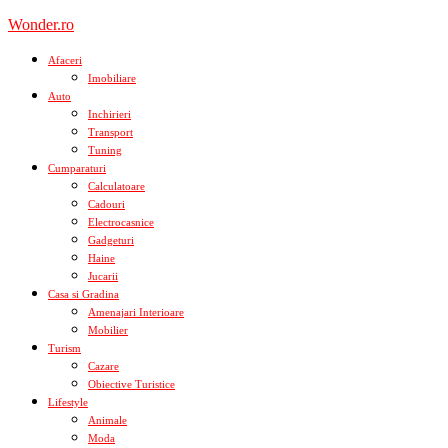
Skip
Wonder.ro
to
content
Afaceri
Imobiliare
Auto
Inchirieri
Transport
Tuning
Cumparaturi
Calculatoare
Cadouri
Electrocasnice
Gadgeturi
Haine
Jucarii
Casa si Gradina
Amenajari Interioare
Mobilier
Turism
Cazare
Obiective Turistice
Lifestyle
Animale
Moda