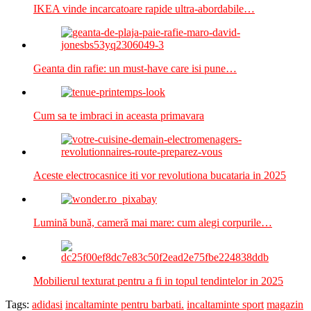
IKEA vinde incarcatoare rapide ultra-abordabile…
Geanta din rafie: un must-have care isi pune…
Cum sa te imbraci in aceasta primavara
Aceste electrocasnice iti vor revolutiona bucataria in 2025
Lumină bună, cameră mai mare: cum alegi corpurile…
Mobilierul texturat pentru a fi in topul tendintelor in 2025
Tags:
adidasi
incaltaminte pentru barbati.
incaltaminte sport
magazin