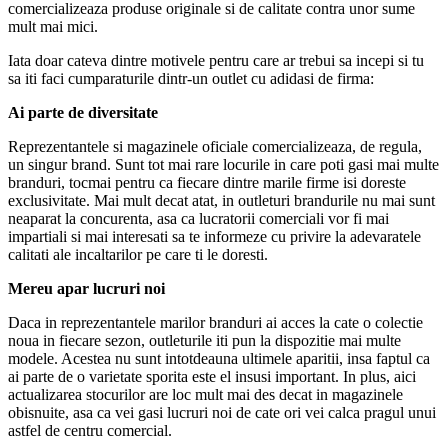
comercializeaza produse originale si de calitate contra unor sume
mult mai mici.
Iata doar cateva dintre motivele pentru care ar trebui sa incepi si tu
sa iti faci cumparaturile dintr-un outlet cu adidasi de firma:
Ai parte de diversitate
Reprezentantele si magazinele oficiale comercializeaza, de regula,
un singur brand. Sunt tot mai rare locurile in care poti gasi mai multe
branduri, tocmai pentru ca fiecare dintre marile firme isi doreste
exclusivitate. Mai mult decat atat, in outleturi brandurile nu mai sunt
neaparat la concurenta, asa ca lucratorii comerciali vor fi mai
impartiali si mai interesati sa te informeze cu privire la adevaratele
calitati ale incaltarilor pe care ti le doresti.
Mereu apar lucruri noi
Daca in reprezentantele marilor branduri ai acces la cate o colectie
noua in fiecare sezon, outleturile iti pun la dispozitie mai multe
modele. Acestea nu sunt intotdeauna ultimele aparitii, insa faptul ca
ai parte de o varietate sporita este el insusi important. In plus, aici
actualizarea stocurilor are loc mult mai des decat in magazinele
obisnuite, asa ca vei gasi lucruri noi de cate ori vei calca pragul unui
astfel de centru comercial.