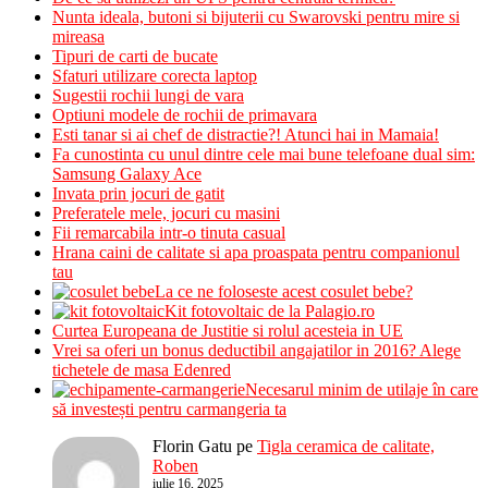
Nunta ideala, butoni si bijuterii cu Swarovski pentru mire si
mireasa
Tipuri de carti de bucate
Sfaturi utilizare corecta laptop
Sugestii rochii lungi de vara
Optiuni modele de rochii de primavara
Esti tanar si ai chef de distractie?! Atunci hai in Mamaia!
Fa cunostinta cu unul dintre cele mai bune telefoane dual sim:
Samsung Galaxy Ace
Invata prin jocuri de gatit
Preferatele mele, jocuri cu masini
Fii remarcabila intr-o tinuta casual
Hrana caini de calitate si apa proaspata pentru companionul
tau
La ce ne foloseste acest cosulet bebe?
Kit fotovoltaic de la Palagio.ro
Curtea Europeana de Justitie si rolul acesteia in UE
Vrei sa oferi un bonus deductibil angajatilor in 2016? Alege
tichetele de masa Edenred
Necesarul minim de utilaje în care
să investești pentru carmangeria ta
Florin Gatu
pe
Tigla ceramica de calitate,
Roben
iulie 16, 2025