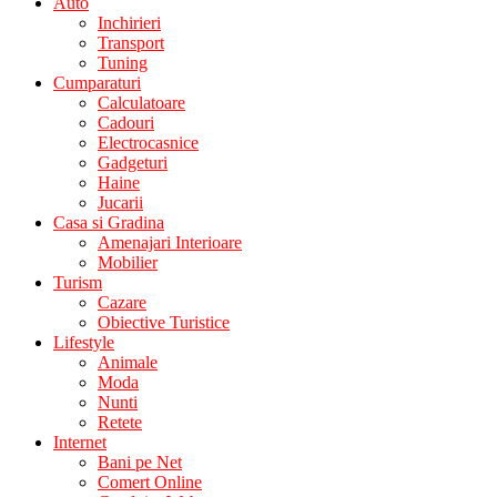
Auto
Inchirieri
Transport
Tuning
Cumparaturi
Calculatoare
Cadouri
Electrocasnice
Gadgeturi
Haine
Jucarii
Casa si Gradina
Amenajari Interioare
Mobilier
Turism
Cazare
Obiective Turistice
Lifestyle
Animale
Moda
Nunti
Retete
Internet
Bani pe Net
Comert Online