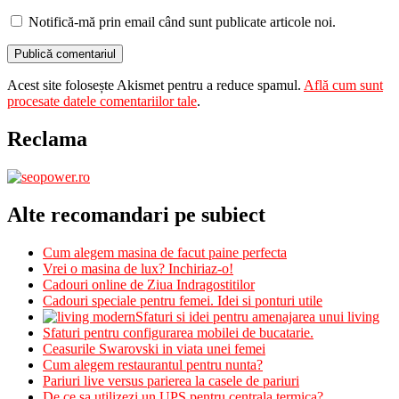
Notifică-mă prin email când sunt publicate articole noi.
Acest site folosește Akismet pentru a reduce spamul.
Află cum sunt
procesate datele comentariilor tale
.
Reclama
Alte recomandari pe subiect
Cum alegem masina de facut paine perfecta
Vrei o masina de lux? Inchiriaz-o!
Cadouri online de Ziua Indragostitilor
Cadouri speciale pentru femei. Idei si ponturi utile
Sfaturi si idei pentru amenajarea unui living
Sfaturi pentru configurarea mobilei de bucatarie.
Ceasurile Swarovski in viata unei femei
Cum alegem restaurantul pentru nunta?
Pariuri live versus parierea la casele de pariuri
De ce sa utilizezi un UPS pentru centrala termica?