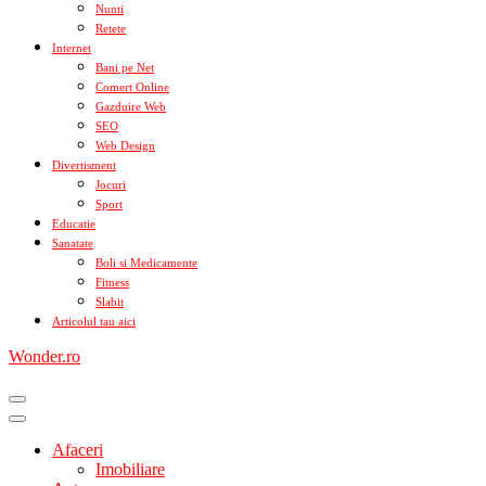
Nunti
Retete
Internet
Bani pe Net
Comert Online
Gazduire Web
SEO
Web Design
Divertisment
Jocuri
Sport
Educatie
Sanatate
Boli si Medicamente
Fitness
Slabit
Articolul tau aici
Wonder.ro
Afaceri
Imobiliare