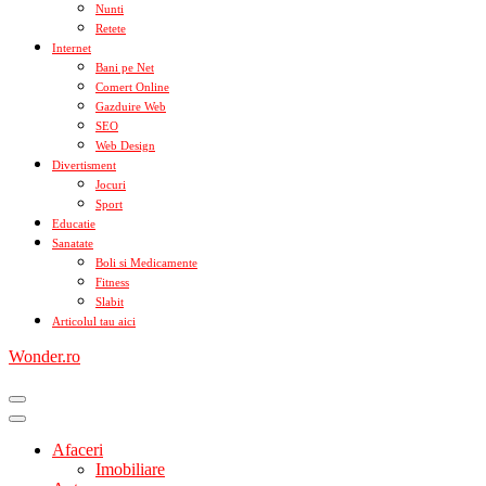
Nunti
Retete
Internet
Bani pe Net
Comert Online
Gazduire Web
SEO
Web Design
Divertisment
Jocuri
Sport
Educatie
Sanatate
Boli si Medicamente
Fitness
Slabit
Articolul tau aici
Wonder.ro
Afaceri
Imobiliare