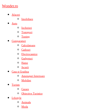
Skip
Wonder.ro
to
content
Afaceri
Imobiliare
Auto
Inchirieri
Transport
Tuning
Cumparaturi
Calculatoare
Cadouri
Electrocasnice
Gadgeturi
Haine
Jucarii
Casa si Gradina
Amenajari Interioare
Mobilier
Turism
Cazare
Obiective Turistice
Lifestyle
Animale
Moda