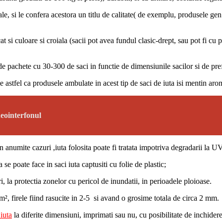
e, si le confera acestora un titlu de calitate( de exemplu, produsele gen
cat si culoare si croiala (sacii pot avea fundul clasic-drept, sau pot fi cu
de pachete cu 30-300 de saci in functie de dimensiunile sacilor si de pref
tale astfel ca produsele ambulate in acest tip de saci de iuta isi mentin ar
deointerfonul
in anumite cazuri ,iuta folosita poate fi tratata impotriva degradarii la U
e poate face in saci iuta captusiti cu folie de plastic;
, la protectia zonelor cu pericol de inundatii, in perioadele ploioase.
/cm², firele fiind rasucite in 2-5 si avand o grosime totala de circa 2 mm.
 iuta
la diferite dimensiuni, imprimati sau nu, cu posibilitate de inchidere 