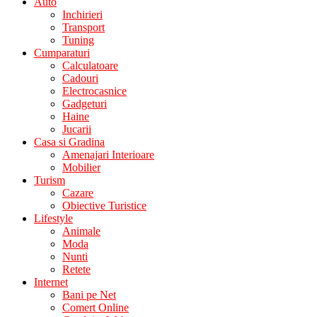
Auto
Inchirieri
Transport
Tuning
Cumparaturi
Calculatoare
Cadouri
Electrocasnice
Gadgeturi
Haine
Jucarii
Casa si Gradina
Amenajari Interioare
Mobilier
Turism
Cazare
Obiective Turistice
Lifestyle
Animale
Moda
Nunti
Retete
Internet
Bani pe Net
Comert Online