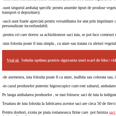
-sunt singurul ambalaj specific pentru anumite tipuri de produse vegetal
transport si depozitare);
-sacii sunt foarte apreciati pentru versatilitatea lor atat prin imprimare 
personalizate inconfundabil;
-pentru cei care doresc sa achizitioneze saci iuta, se pot face comenzi 
-iuta folosita poate fi iuta simpla , ca atare sau tratata cu uleiuri vege
Vezi si:
Solutia optima pentru siguranta unei scari de bloc: vi
-de asemenea, iuta folosita poate fi ca atare, inalbita sau colorata sau, 
-in cazul produselor puternic higroscopice cum este zaharul, ambalarea s
Pe langa ambalarea produselor , se mai folosesc saci de iuta la indiguiri
Tesatura de iuta folosita la fabricarea acestor saci are circa 50 de fire
Pentru doritori, exista pe piata romaneasca firme care pot furniza
saci