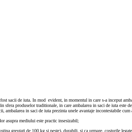
fost sacii de iuta. In mod evident, in momentul in care s-a inceput ambala
din sfera produselor traditionale, in care ambalarea in saci de iuta este
cii, ambalarea in saci de iuta prezinta unele avantaje incontestabile cum a
lor asupra mediului este practic insesizabil;
ustina greutati de 100 kg si peste), durabili, si ca urmare, costurile legat