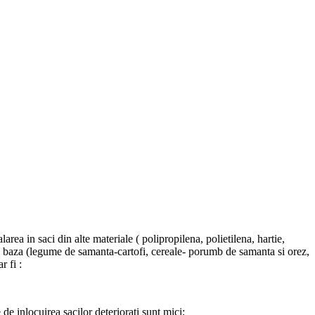
rea in saci din alte materiale ( polipropilena, polietilena, hartie,
 de baza (legume de samanta-cartofi, cereale- porumb de samanta si orez,
r fi :
e de inlocuirea sacilor deteriorati sunt mici;