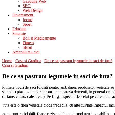
Gazduire Web
SEO
Web Design
Divertisment
Jocuri
Sport
Educatie
Sanatate
Boli si Medicamente
Fitness
Slabit
Articolul tau aici
Home
Casa si Gradina
De ce sa pastram legumele in saci de iuta?
Casa si Gradina
De ce sa pastram legumele in saci de iuta?
Primele tipuri de saci folositi pentru ambalarea produselor vegetale au 
s.a.m.d.) piata s-a impartit, ramanand cateva domenii, in general cele 
castane, cacao, cafea, etc.). Pe langa aspectul deosebit pe care il au sa
-iuta este o fibra vegetala biodegradabila, cu alte cuvinte impactul saci
-sacii sunt reciclabili, foarte rezistenti (sunt in mod uzual capabili sa s