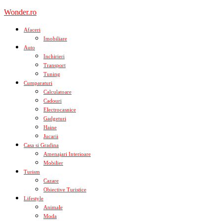
Skip
Wonder.ro
to
content
Afaceri
Imobiliare
Auto
Inchirieri
Transport
Tuning
Cumparaturi
Calculatoare
Cadouri
Electrocasnice
Gadgeturi
Haine
Jucarii
Casa si Gradina
Amenajari Interioare
Mobilier
Turism
Cazare
Obiective Turistice
Lifestyle
Animale
Moda