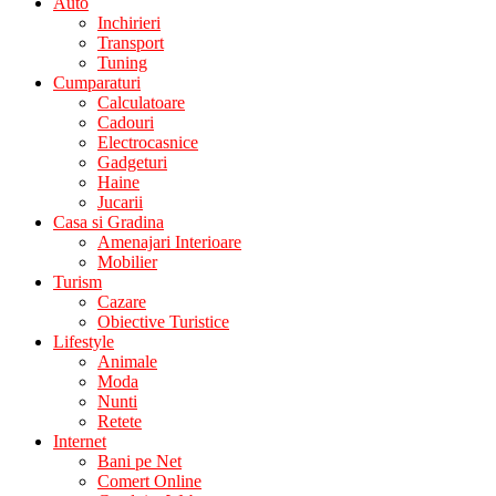
Auto
Inchirieri
Transport
Tuning
Cumparaturi
Calculatoare
Cadouri
Electrocasnice
Gadgeturi
Haine
Jucarii
Casa si Gradina
Amenajari Interioare
Mobilier
Turism
Cazare
Obiective Turistice
Lifestyle
Animale
Moda
Nunti
Retete
Internet
Bani pe Net
Comert Online