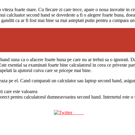
o viteza foarte mare. Cu fiecare zi care trece, apare o noua inovatie in 
 unui calcluator second hand se dovedeste a fi o alegere foarte buna, doear
a ganditi ca ar fi fost mai bine sa mai asteptati putin pentru a cumpara u
and suna ca o afacere foarte buna pe care nu ar trebui sa o ignorati. Dar
Este esential sa examinati foarte bine calculatorul in ceea ce priveste pa
 apelati la ajutorul cuiva care se pricepe mai bine.
eaza pe el. Cand cumparati un calculator sau laptop second hand, asigur
ti care este valoarea
 corect pentru calculatorul dumneavoastra second hand. Internetul este o su
Tweet