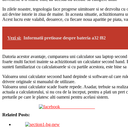
In zilele noastre, tegnologia face progrese uimitoare si se dezvolta cu 
azi devine istorie in ziua de maine. In aceasta situatie, achizitionarea
Acest lucru este valabil, deoarece, cu fiecare noua aparitie pe piata, v
Vezi si:
Informatii pretioase despre bateria a32 f82
Datoria acestor avantaje, cumpararea uni calculator sau laptop second h
foarte multi factori inainte sa achizitionati un calculator second hand. 
sunteti familiarizat cu calculatoarele si cu partile acestora, este bine sa
Valoarea unui calculator secoond hand depinde si software-ul care rul
drivere originale si manualul de utilizare.
Valoarea unui calculator scade foarte repede. Asadar, trebuie sa realiza
actuala a calculatorului, si nu cea de la inceput, pentru a plati un pret
preturile pe care le platesc alti oameni pentru acelasi sistem.
Share on Facebook
Related Posts: