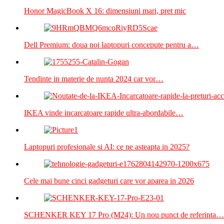
Honor MagicBook X 16: dimensiuni mari, pret mic
Dell Premium: doua noi laptopuri concepute pentru a…
Tendinte in materie de nunta 2024 car vor…
IKEA vinde incarcatoare rapide ultra-abordabile…
Laptopuri profesionale si AI: ce ne asteapta in 2025?
Cele mai bune cinci gadgeturi care vor aparea in 2026
SCHENKER KEY 17 Pro (M24): Un nou punct de referinta…