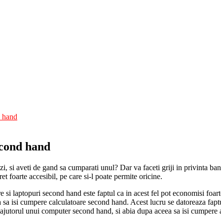
d hand
econd hand
i, si aveti de gand sa cumparati unul? Dar va faceti griji in privinta ba
t foarte accesibil, pe care si-l poate permite oricine.
e si laptopuri second hand este faptul ca in acest fel pot economisi foart
ra sa isi cumpere calculatoare second hand. Acest lucru se datoreaza faptu
u ajutorul unui computer second hand, si abia dupa aceea sa isi cumpere 