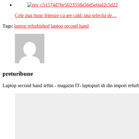
Cele mai bune friteuze cu aer cald: iata selectia de…
Tags:
laptop refurbished
laptop second hand
preturibune
Laptop second hand ieftin - magazin IT- laptopuri sh din import refur