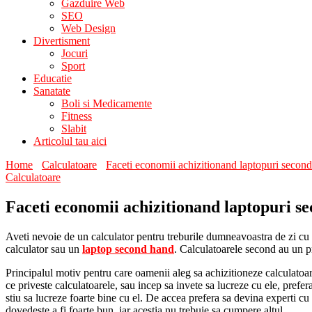
Gazduire Web
SEO
Web Design
Divertisment
Jocuri
Sport
Educatie
Sanatate
Boli si Medicamente
Fitness
Slabit
Articolul tau aici
Home
Calculatoare
Faceti economii achizitionand laptopuri secon
Calculatoare
Faceti economii achizitionand laptopuri s
Aveti nevoie de un calculator pentru treburile dumneavoastra de zi cu z
calculator sau un
laptop second hand
. Calculatoarele second au un pre
Principalul motiv pentru care oamenii aleg sa achizitioneze calculatoar
ce priveste calculatoarele, sau incep sa invete sa lucreze cu ele, prefe
stiu sa lucreze foarte bine cu el. De accea prefera sa devina experti c
dovedeste a fi foarte bun, iar acestia nu trebuie sa cumpere altul.