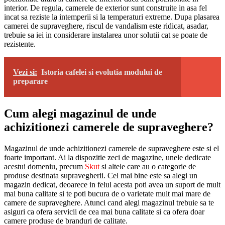
interior. De regula, camerele de exterior sunt construite in asa fel
incat sa reziste la intemperii si la temperaturi extreme. Dupa plasarea
camerei de supraveghere, riscul de vandalism este ridicat, asadar,
trebuie sa iei in considerare instalarea unor solutii cat se poate de
rezistente.
Vezi si:
Istoria cafelei si evolutia modului de
preparare
Cum alegi magazinul de unde
achizitionezi camerele de supraveghere?
Magazinul de unde achizitionezi camerele de supraveghere este si el
foarte important. Ai la dispozitie zeci de magazine, unele dedicate
acestui domeniu, precum
Skut
si altele care au o categorie de
produse destinata supravegherii. Cel mai bine este sa alegi un
magazin dedicat, deoarece in felul acesta poti avea un suport de mult
mai buna calitate si te poti bucura de o varietate mult mai mare de
camere de supraveghere. Atunci cand alegi magazinul trebuie sa te
asiguri ca ofera servicii de cea mai buna calitate si ca ofera doar
camere produse de branduri de calitate.