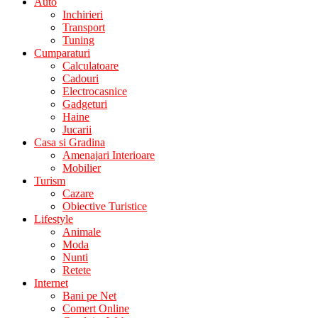
Auto
Inchirieri
Transport
Tuning
Cumparaturi
Calculatoare
Cadouri
Electrocasnice
Gadgeturi
Haine
Jucarii
Casa si Gradina
Amenajari Interioare
Mobilier
Turism
Cazare
Obiective Turistice
Lifestyle
Animale
Moda
Nunti
Retete
Internet
Bani pe Net
Comert Online