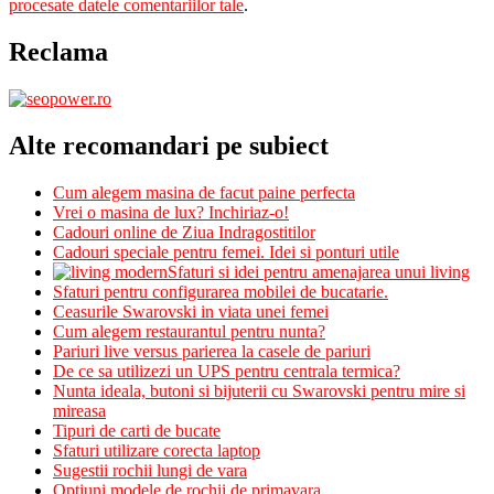
procesate datele comentariilor tale
.
Reclama
Alte recomandari pe subiect
Cum alegem masina de facut paine perfecta
Vrei o masina de lux? Inchiriaz-o!
Cadouri online de Ziua Indragostitilor
Cadouri speciale pentru femei. Idei si ponturi utile
Sfaturi si idei pentru amenajarea unui living
Sfaturi pentru configurarea mobilei de bucatarie.
Ceasurile Swarovski in viata unei femei
Cum alegem restaurantul pentru nunta?
Pariuri live versus parierea la casele de pariuri
De ce sa utilizezi un UPS pentru centrala termica?
Nunta ideala, butoni si bijuterii cu Swarovski pentru mire si
mireasa
Tipuri de carti de bucate
Sfaturi utilizare corecta laptop
Sugestii rochii lungi de vara
Optiuni modele de rochii de primavara