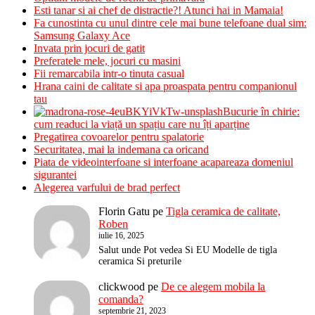
Esti tanar si ai chef de distractie?! Atunci hai in Mamaia!
Fa cunostinta cu unul dintre cele mai bune telefoane dual sim:
Samsung Galaxy Ace
Invata prin jocuri de gatit
Preferatele mele, jocuri cu masini
Fii remarcabila intr-o tinuta casual
Hrana caini de calitate si apa proaspata pentru companionul
tau
Bucurie în chirie:
cum readuci la viață un spațiu care nu îți aparține
Pregatirea covoarelor pentru spalatorie
Securitatea, mai la indemana ca oricand
Piata de videointerfoane si interfoane acapareaza domeniul
sigurantei
Alegerea varfului de brad perfect
Florin Gatu
pe
Tigla ceramica de calitate,
Roben
iulie 16, 2025
Salut unde Pot vedea Si EU Modelle de tigla
ceramica Si preturile
clickwood
pe
De ce alegem mobila la
comanda?
septembrie 21, 2023