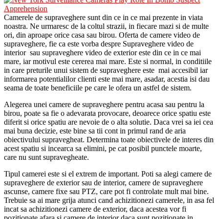
Camerele de supraveghere sunt din ce in ce mai prezente in viata
noastra. Ne urmaresc de la coltul strazii, in fiecare mazi si de multe
ori, din aproape orice casa sau birou. Oferta de camere video de
supraveghere, fie ca este vorba despre Supraveghere video de
interior sau supraveghere video de exterior este din ce in ce mai
mare, iar motivul este cererea mai mare. Este si normal, in conditiile
in care preturile unui sistem de supraveghere este mai accesibil iar
informarea potentialilor clienti este mai mare, asadar, acestia isi dau
seama de toate beneficiile pe care le ofera un astfel de sistem.
Alegerea unei camere de supraveghere pentru acasa sau pentru la
birou, poate sa fie o adevarata provocare, deoarece orice spatiu este
diferit si orice spatiu are nevoie de o alta solutie. Daca vrei sa iei cea
mai buna decizie, este bine sa tii cont in primul rand de aria
obiectivului supravegheat. Determina toate obiectivele de interes din
acest spatiu si incearca sa elimini, pe cat posibil punctele moarte,
care nu sunt supravegheate.
Tipul camerei este si el extrem de important. Poti sa alegi camere de
supraveghere de exterior sau de interior, camere de supraveghere
ascunse, camere fixe sau PTZ, care pot fi controlate mult mai bine.
Trebuie sa ai mare grija atunci cand achizitionezi camerele, in asa fel
incat sa achizitionezi camere de exterior, daca acestea vor fi
pozitionate afara si camere de interior daca sunt pozitionate in