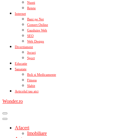
Nunti
Retete
Internet
Bani pe Net
Comert Online
Gazduire Web
SEO
Web Design
Divertisment
Jocuri
Sport
Educatie
Sanatate
Boli si Medicamente
Fitness
Slabit
Articolul tau aici
Wonder.ro
Afaceri
Imobiliare