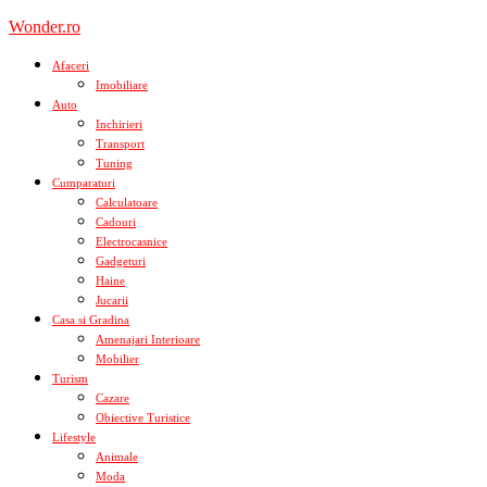
Skip
Wonder.ro
to
content
Afaceri
Imobiliare
Auto
Inchirieri
Transport
Tuning
Cumparaturi
Calculatoare
Cadouri
Electrocasnice
Gadgeturi
Haine
Jucarii
Casa si Gradina
Amenajari Interioare
Mobilier
Turism
Cazare
Obiective Turistice
Lifestyle
Animale
Moda