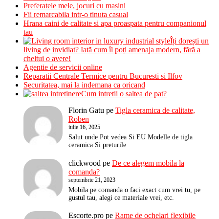
Preferatele mele, jocuri cu masini
Fii remarcabila intr-o tinuta casual
Hrana caini de calitate si apa proaspata pentru companionul
tau
Îți dorești un
living de invidiat? Iată cum îl poți amenaja modern, fără a
cheltui o avere!
Agentie de servicii online
Reparatii Centrale Termice pentru Bucuresti si Ilfov
Securitatea, mai la indemana ca oricand
Cum intretii o saltea de pat?
Florin Gatu
pe
Tigla ceramica de calitate,
Roben
iulie 16, 2025
Salut unde Pot vedea Si EU Modelle de tigla
ceramica Si preturile
clickwood
pe
De ce alegem mobila la
comanda?
septembrie 21, 2023
Mobila pe comanda o faci exact cum vrei tu, pe
gustul tau, alegi ce materiale vrei, etc.
Escorte.pro
pe
Rame de ochelari flexibile