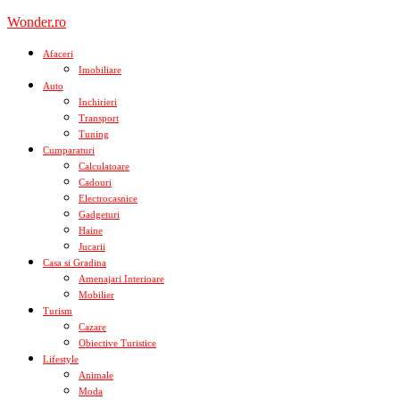
Skip
Wonder.ro
to
content
Afaceri
Imobiliare
Auto
Inchirieri
Transport
Tuning
Cumparaturi
Calculatoare
Cadouri
Electrocasnice
Gadgeturi
Haine
Jucarii
Casa si Gradina
Amenajari Interioare
Mobilier
Turism
Cazare
Obiective Turistice
Lifestyle
Animale
Moda