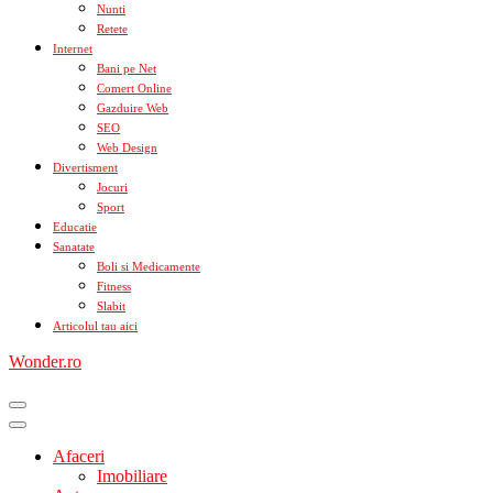
Nunti
Retete
Internet
Bani pe Net
Comert Online
Gazduire Web
SEO
Web Design
Divertisment
Jocuri
Sport
Educatie
Sanatate
Boli si Medicamente
Fitness
Slabit
Articolul tau aici
Wonder.ro
Afaceri
Imobiliare