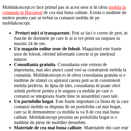
Mobilakoncept.ro face primul pas in acest sens si iti ofera
mobila la
comanda in Bucuresti
de cea mai buna calitate. Exista o multime de
motive pentru care ar trebui sa comanzi mobila de pe
mobilakoncept.
Preturi mici si transparente
. Poti sa faci o cerere de pret, in
functie de dorintele pe care le ai si vei primi un raspuns in
maxim 24 de ore.
Un magazin online usor de folosit
. Magazinul este foarte
usor de folosit, oferind informatii corecte si pe intelesul
tuturor.
Consultanta gratuita
. Consultanta este extrem de
importanta, mai ales atunci cand vrei sa construiesti mobila la
comanda. Mobilakoncept.ro iti ofera consultanta gratuita si o
multime de sfaturi cu ajutorul carora poti sa iti construiesti
mobila perfecta. In lipsa de idei, consultanta iti poate oferi
solutii perfecte pentru a te asigura ca mobila pe care o
comanzi se integreaza foarte bine in ansamblul casei tale.
Un portofoliu bogat
. Este foarte important ca firma de la care
comanzi mobila sa dispuna de un portofoliu cat mai bogat,
care sa iti demonstreze ca mobila ta va fi de cea mai buna
calitate. Mobilakoncept prezinta un portofoliu bogat si o
multime de piese de mobilier deosebite.
Materiale de cea mai buna calitate
. Materialele din care este