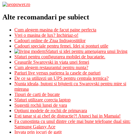
Alte recomandari pe subiect
Cum alegem masina de facut paine perfecta
Vrei o masina de lux? Inchiriaz-o!
Cadouri online de Ziua Indragostitilor
Cadouri speciale pentru femei. Idei si ponturi utile
Sfaturi si idei pentru amenajarea unui living
Sfaturi pentru configurarea mobilei de bucatarie.
Ceasurile Swarovski in viata unei femei
Cum alegem restaurantul pentru nunta?
Pariuri live versus parierea la casele de pariuri
De ce sa utilizezi un UPS pentru centrala termica?
Nunta ideala, butoni si bijuterii cu Swarovski pentru mire si
mireasa
Tipuri de carti de bucate
Sfaturi utilizare corecta laptop
Sugestii rochii lungi de vara
Optiuni modele de rochii de primavara
Esti tanar si ai chef de distractie?! Atunci hai in Mamaia!
Fa cunostinta cu unul dintre cele mai bune telefoane dual sim:
Samsung Galaxy Ace
Invata prin jocuri de gatit