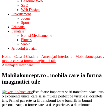
Gazduire Web
SEO
Web Design
Divertisment
Jocuri
Sport
Educatie
Sanatate
Boli si Medicamente
Fitness
Slabit
Articolul tau aici
Home
Casa si Gradina
Amenajari Interioare
Mobilakoncept.ro ,
mobila care ia forma imaginatiei tale
Amenajari Interioare
Mobilakoncept.ro , mobila care ia forma
imaginatiei tale
Este foarte important sa iti transformi viata intr-
o experienta unica, care sa se muleze perfect pe visurile si dorintele
tale. Primul pas este sa iti transformi toate bunurile in bunuri
personalizate, cu forme care sa ti se potriveasca de minune.