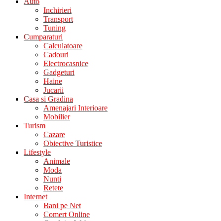
Auto
Inchirieri
Transport
Tuning
Cumparaturi
Calculatoare
Cadouri
Electrocasnice
Gadgeturi
Haine
Jucarii
Casa si Gradina
Amenajari Interioare
Mobilier
Turism
Cazare
Obiective Turistice
Lifestyle
Animale
Moda
Nunti
Retete
Internet
Bani pe Net
Comert Online