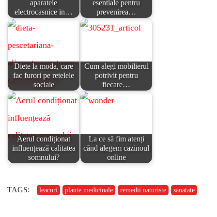
aparatele
esentiale pentru
electrocasnice in…
prevenirea…
Diete la moda, care
Cum alegi mobilierul
fac furori pe retelele
potrivit pentru
sociale
fiecare…
Aerul condiționat
La ce să fim atenți
influențează calitatea
când alegem cazinoul
somnului?
online
TAGS:
leacuri
plante medicinale
remedii naturiste
sanatate