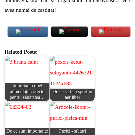
dumneavoastra cat si organismul dumneavoastra veti
avea numai de castigat!
Related Posts:
Importanța unei
alimentații corecte
De ce sa faci sport in
pentru sănătatea…
aer liber
De ce sunt importante
Purici - sfaturi