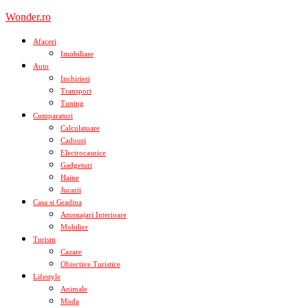
Skip
Wonder.ro
to
content
Afaceri
Imobiliare
Auto
Inchirieri
Transport
Tuning
Cumparaturi
Calculatoare
Cadouri
Electrocasnice
Gadgeturi
Haine
Jucarii
Casa si Gradina
Amenajari Interioare
Mobilier
Turism
Cazare
Obiective Turistice
Lifestyle
Animale
Moda