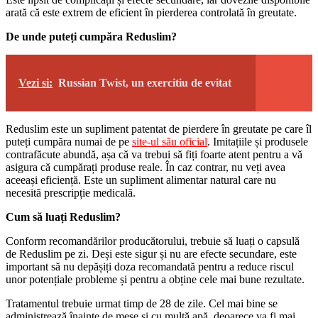
arată că este extrem de eficient în pierderea controlată în greutate.
De unde puteți cumpăra Reduslim?
Vezi si:
Russian Twist, un exercitiu de evitat
Reduslim este un supliment patentat de pierdere în greutate pe care îl
puteți cumpăra numai de pe
site-ul său oficial
. Imitațiile și produsele
contrafăcute abundă, așa că va trebui să fiți foarte atent pentru a vă
asigura că cumpărați produse reale. În caz contrar, nu veți avea
aceeași eficiență. Este un supliment alimentar natural care nu
necesită prescripție medicală.
Cum să luați Reduslim?
Conform recomandărilor producătorului, trebuie să luați o capsulă
de Reduslim pe zi. Deși este sigur și nu are efecte secundare, este
important să nu depășiți doza recomandată pentru a reduce riscul
unor potențiale probleme și pentru a obține cele mai bune rezultate.
Tratamentul trebuie urmat timp de 28 de zile. Cel mai bine se
administrează înainte de mese și cu multă apă, deoarece va fi mai