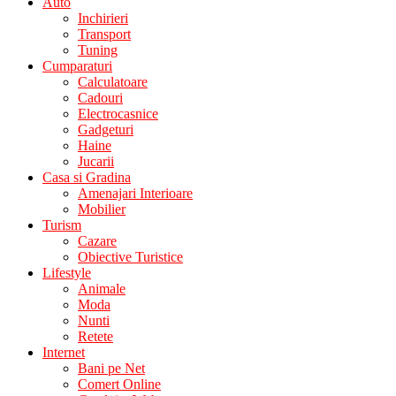
Auto
Inchirieri
Transport
Tuning
Cumparaturi
Calculatoare
Cadouri
Electrocasnice
Gadgeturi
Haine
Jucarii
Casa si Gradina
Amenajari Interioare
Mobilier
Turism
Cazare
Obiective Turistice
Lifestyle
Animale
Moda
Nunti
Retete
Internet
Bani pe Net
Comert Online