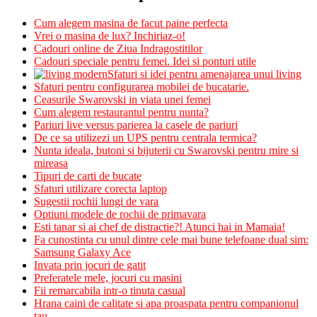
Cum alegem masina de facut paine perfecta
Vrei o masina de lux? Inchiriaz-o!
Cadouri online de Ziua Indragostitilor
Cadouri speciale pentru femei. Idei si ponturi utile
Sfaturi si idei pentru amenajarea unui living
Sfaturi pentru configurarea mobilei de bucatarie.
Ceasurile Swarovski in viata unei femei
Cum alegem restaurantul pentru nunta?
Pariuri live versus parierea la casele de pariuri
De ce sa utilizezi un UPS pentru centrala termica?
Nunta ideala, butoni si bijuterii cu Swarovski pentru mire si
mireasa
Tipuri de carti de bucate
Sfaturi utilizare corecta laptop
Sugestii rochii lungi de vara
Optiuni modele de rochii de primavara
Esti tanar si ai chef de distractie?! Atunci hai in Mamaia!
Fa cunostinta cu unul dintre cele mai bune telefoane dual sim:
Samsung Galaxy Ace
Invata prin jocuri de gatit
Preferatele mele, jocuri cu masini
Fii remarcabila intr-o tinuta casual
Hrana caini de calitate si apa proaspata pentru companionul
tau