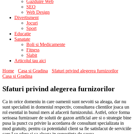
Gazduire Web
SEO
Web Design
Divertisment
Jocuri
Sport
Educatie
Sanatate
Boli si Medicamente
Fitness
Slabit
Articolul tau aici
Home
Casa si Gradina
Sfaturi privind alegerea furnizorilor
Casa si Gradina
Sfaturi privind alegerea furnizorilor
Ca in orice domeniu in care oamenii sunt nevoiti sa aleaga, dar nu
sunt specialisti in domeniul respectiv, consultarea clientilor joaca un
rol esential in bunul mers al afacerii furnizorului. Astfel, orice forma
serioasa furnizoare de solutii de gazon artificial are si o strategie bine
pusa la punct cu privire la acordarea de consultant specializata in
mod gratuity, pentru ca potentialul client sa fie satisfacut de serviciile
care I se ofera si sa aleaga in cunostinta de cauza.