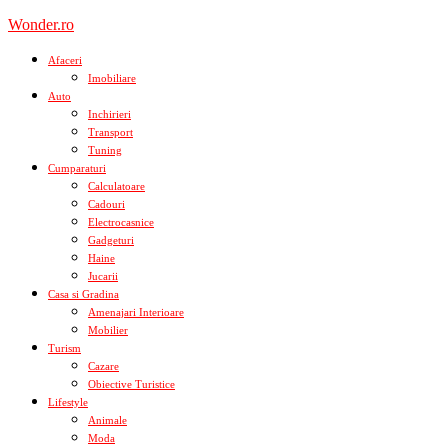
Skip
Wonder.ro
to
content
Afaceri
Imobiliare
Auto
Inchirieri
Transport
Tuning
Cumparaturi
Calculatoare
Cadouri
Electrocasnice
Gadgeturi
Haine
Jucarii
Casa si Gradina
Amenajari Interioare
Mobilier
Turism
Cazare
Obiective Turistice
Lifestyle
Animale
Moda