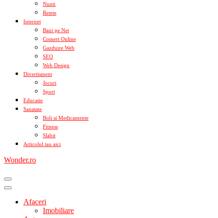
Nunti
Retete
Internet
Bani pe Net
Comert Online
Gazduire Web
SEO
Web Design
Divertisment
Jocuri
Sport
Educatie
Sanatate
Boli si Medicamente
Fitness
Slabit
Articolul tau aici
Wonder.ro
Afaceri
Imobiliare