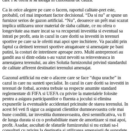
Ca in orice alegere pe care o facem, raportul calitate-pret este,
probabil, cel mai important factor decisional. “Da si nu” ar spune un
furnizor serios de gazon artificial. “Nu”, deoarece un prêt mai scazut
implica utilizarea unor material de slaba calitate, ce nu ofera o
longevitate asa mare incat sa va recuperati investitia si eventual sa
intrati pe profit, asta in cazul in care doriti sa investiti in terenuri
sportive pe care sa le oferiti mai apoi spre inchiriere. Va pacaliti prin
faptul ca detineti terenuri sportive atragatoare si amenajate pe bani
putini, la costuri de intretinere aproape zero. Multi antreprenori au
gandit asa si dintr-odata s-au vazut nevoiti sa reinvesteasca in
amenajarea terenului, au ales Solutia furnizorului privind standardul
de calitate afferent destinatiei terenului amenajat.
Gazonul artificial nu este o afacere care se face “dupa urache” in
cazul in care nu sunteti specialist. In cazul in care doriti sa investiti in
terenuri de fotbal, acestea trebuie sa respecte anumite standard
reglementate di FIFA si UEFA cu privire la materialele folosite
pentru a asigura participantilor o fluenta a jocului si elimina
expunerile la eventualele accidentari pricinuite de starea terenului. In
acest fel veti fi sigur ca asigurati clientilor dumneavoastra cele mai
bune conditii, iar investitia dumneavoastra, desi semnificativa, va fi
de lunga durata si cu o probabilitate mare de amortizare si mai apoi,
profit. Asadar, ascultati de sfaturile furnizorului si nu ezitati sa-l
consultati cu privire la destinatia si utilizarea amenajarii de suprafete