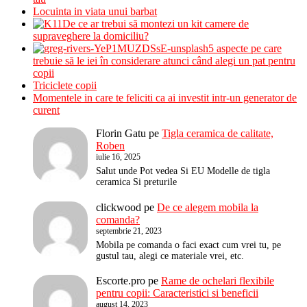
Locuinta in viata unui barbat
De ce ar trebui să montezi un kit camere de
supraveghere la domiciliu?
5 aspecte pe care
trebuie să le iei în considerare atunci când alegi un pat pentru
copii
Triciclete copii
Momentele in care te feliciti ca ai investit intr-un generator de
curent
Florin Gatu
pe
Tigla ceramica de calitate,
Roben
iulie 16, 2025
Salut unde Pot vedea Si EU Modelle de tigla
ceramica Si preturile
clickwood
pe
De ce alegem mobila la
comanda?
septembrie 21, 2023
Mobila pe comanda o faci exact cum vrei tu, pe
gustul tau, alegi ce materiale vrei, etc.
Escorte.pro
pe
Rame de ochelari flexibile
pentru copii: Caracteristici si beneficii
august 14, 2023