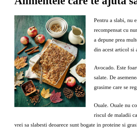
Alimentele care te ajuta sa
Pentru a slabi, nu e
recompensat cu num
a depune prea multe 
din acest articol si
Avocado. Este foart
salate. De asemenea
grasime care se reg
Ouale. Ouale nu con
riscul de maladii c
vrei sa slabesti deoarece sunt bogate in proteine si gra