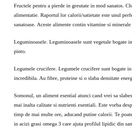
Fructele pentru a pierde in greutate in mod sanatos. Chi
alimentatie. Raportul lor calorii/satietate este unul pe
sanatoase. Aceste alimente contin vitamine si minerale
Leguminoasele. Leguminoasele sunt vegetale bogate in pr
pinto.
Legumele crucifere. Legumele crucifere sunt bogate in fi
incredibila. Au fibre, proteine si o slaba densitate ener
Somonul, un aliment esential atunci cand vrei sa slabes
mai inalta calitate si nutrienti esentiali. Este vorba des
timp de mai multe ore, aducand putine calorii. Te poate 
in acizi grasi omega 3 care ajuta profilul lipidic din sa