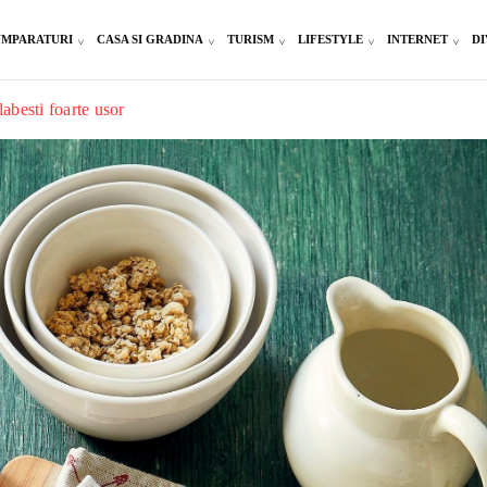
MPARATURI
CASA SI GRADINA
TURISM
LIFESTYLE
INTERNET
DI
labesti foarte usor