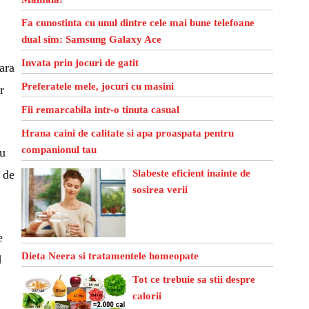
Fa cunostinta cu unul dintre cele mai bune telefoane
dual sim: Samsung Galaxy Ace
Invata prin jocuri de gatit
ara
Preferatele mele, jocuri cu masini
r
Fii remarcabila intr-o tinuta casual
Hrana caini de calitate si apa proaspata pentru
companionul tau
ru
Slabeste eficient inainte de
 de
sosirea verii
e
Dieta Neera si tratamentele homeopate
d
Tot ce trebuie sa stii despre
calorii