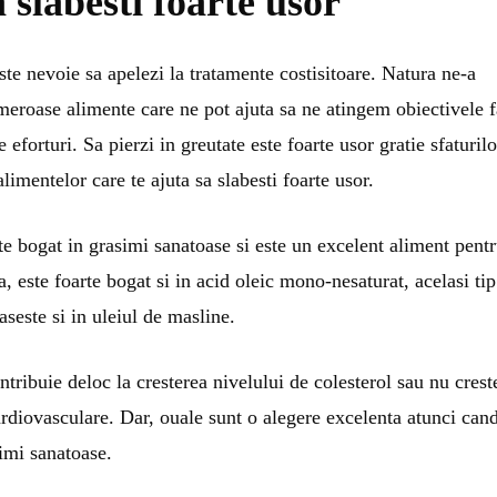
 slabesti foarte usor
ste nevoie sa apelezi la tratamente costisitoare. Natura ne-a
eroase alimente care ne pot ajuta sa ne atingem obiectivele f
eforturi. Sa pierzi in greutate este foarte usor gratie sfaturilo
 alimentelor care te ajuta sa slabesti foarte usor.
e bogat in grasimi sanatoase si este un excelent aliment pent
, este foarte bogat si in acid oleic mono-nesaturat, acelasi tip
aseste si in uleiul de masline.
tribuie deloc la cresterea nivelului de colesterol sau nu crest
ardiovasculare. Dar, ouale sunt o alegere excelenta atunci can
simi sanatoase.