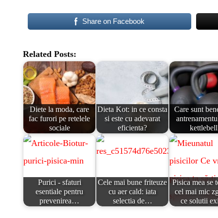
Share on Facebook
Related Posts:
Diete la moda, care
Dieta Kot: in ce consta
Care sunt bene
fac furori pe retelele
si este cu adevarat
antrenamentu
sociale
eficienta?
kettlebel
Purici - sfaturi
Cele mai bune friteuze
Pisica mea se 
esentiale pentru
cu aer cald: iata
cel mai mic z
prevenirea…
selectia de…
ce solutii ex