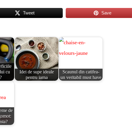
Tweet
Save
ficiile
lui cu
Idei de supe ideale
Scaunul din catifea-
l?
pentru iarna
un veritabil must have
teme de
gomot:
ista?