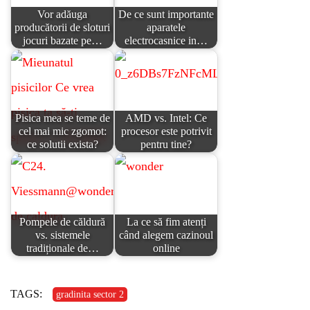
Vor adăuga
De ce sunt importante
producătorii de sloturi
aparatele
jocuri bazate pe…
electrocasnice in…
Pisica mea se teme de
AMD vs. Intel: Ce
cel mai mic zgomot:
procesor este potrivit
ce solutii exista?
pentru tine?
Pompele de căldură
La ce să fim atenți
vs. sistemele
când alegem cazinoul
tradiționale de…
online
TAGS:
gradinita sector 2