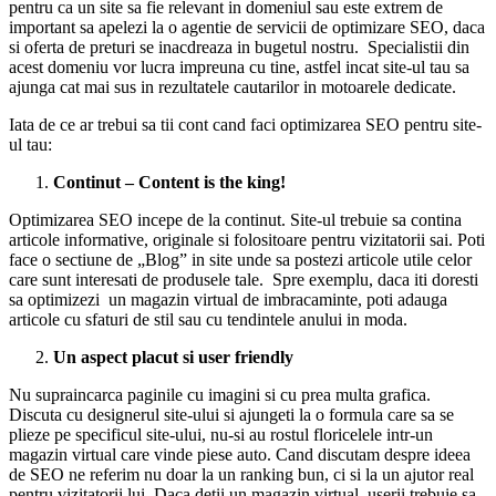
pentru ca un site sa fie relevant in domeniul sau este extrem de
important sa apelezi la o agentie de servicii de optimizare SEO, daca
si oferta de preturi se inacdreaza in bugetul nostru. Specialistii din
acest domeniu vor lucra impreuna cu tine, astfel incat site-ul tau sa
ajunga cat mai sus in rezultatele cautarilor in motoarele dedicate.
Iata de ce ar trebui sa tii cont cand faci optimizarea SEO pentru site-
ul tau:
Continut – Content is the king!
Optimizarea SEO incepe de la continut. Site-ul trebuie sa contina
articole informative, originale si folositoare pentru vizitatorii sai. Poti
face o sectiune de „Blog” in site unde sa postezi articole utile celor
care sunt interesati de produsele tale. Spre exemplu, daca iti doresti
sa optimizezi un magazin virtual de imbracaminte, poti adauga
articole cu sfaturi de stil sau cu tendintele anului in moda.
Un aspect placut si user friendly
Nu supraincarca paginile cu imagini si cu prea multa grafica.
Discuta cu designerul site-ului si ajungeti la o formula care sa se
plieze pe specificul site-ului, nu-si au rostul floricelele intr-un
magazin virtual care vinde piese auto. Cand discutam despre ideea
de SEO ne referim nu doar la un ranking bun, ci si la un ajutor real
pentru vizitatorii lui. Daca detii un magazin virtual, userii trebuie sa