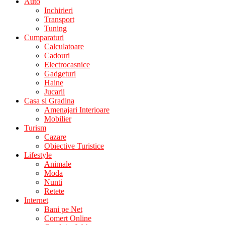
Auto
Inchirieri
Transport
Tuning
Cumparaturi
Calculatoare
Cadouri
Electrocasnice
Gadgeturi
Haine
Jucarii
Casa si Gradina
Amenajari Interioare
Mobilier
Turism
Cazare
Obiective Turistice
Lifestyle
Animale
Moda
Nunti
Retete
Internet
Bani pe Net
Comert Online