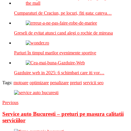
Cumparaturi de Craciun, pe locuri, fiti gata: cateva…
Greseli de evitat atunci cand alegi o rochie de mireasa
Pariuri în timpul marilor evenimente sportive
Gazduire web in 2025: 6 schimbari care iti vor…
Tags:
motoare
optimizare
penalizare
preturi
servicii seo
Previous
Service auto Bucuresti – preturi pe masura calitatii
serviciilor