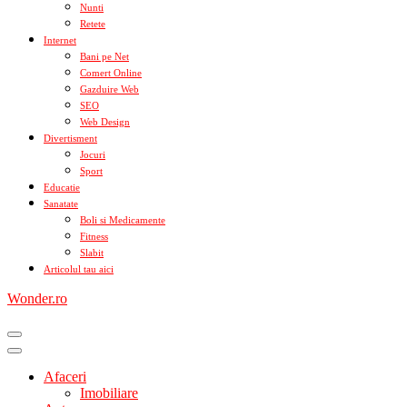
Nunti
Retete
Internet
Bani pe Net
Comert Online
Gazduire Web
SEO
Web Design
Divertisment
Jocuri
Sport
Educatie
Sanatate
Boli si Medicamente
Fitness
Slabit
Articolul tau aici
Wonder.ro
Afaceri
Imobiliare