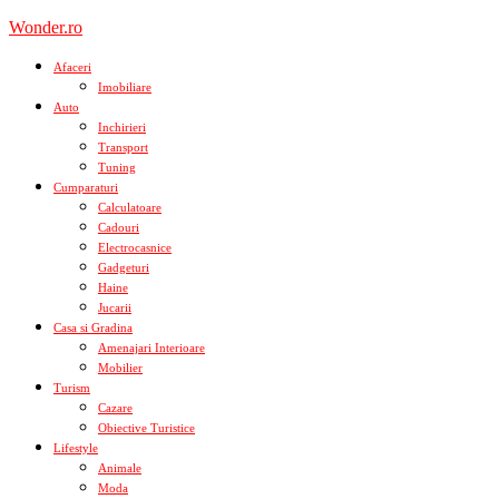
Skip
Wonder.ro
to
content
Afaceri
Imobiliare
Auto
Inchirieri
Transport
Tuning
Cumparaturi
Calculatoare
Cadouri
Electrocasnice
Gadgeturi
Haine
Jucarii
Casa si Gradina
Amenajari Interioare
Mobilier
Turism
Cazare
Obiective Turistice
Lifestyle
Animale
Moda