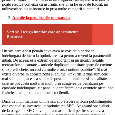
poate efectua comenzi cu usurinta, site-ul sa fie usor de folosit, iar
utilizatorii sa nu se incurce in prea multe categorii si meniuri.
Atentie la penalizarile motoarelor
Vezi si:
Design interior case apartamente
Bucuresti
Un site care a fost penalizat va avea nevoie de o perioada
indelungata de lucru la optimizarea sa pentru a reveni la paramentrii
intiali. De aceea, este extrem de important sa nu incalci regulile
motoarelor de cautare – articole duplicate, densitate spam de cuvinte
si expresii cheie, un cod cu multe erori, continut „subtire”. Si mai
exista o vorba in aceasta zona si anume „linkurile ieftine sunt cele
mai scumpe!”, acestea sunt cele postate in locatii de slaba calitate,
care ne pot costa mult mai mult, prin atragerea de penalizari pe
eprioade indelungate, iar pana le identificam, deja cerintele pietei pot
fi altele si am pierdut contactul cu clientii.
Daca detii un magazin online sau ai o afacere in zona publishingului
este esential sa investesti in optimizarea SEO. Angajand specialisti
de la o agentie SEO iti vei putea mari traficul pe site si vei avea