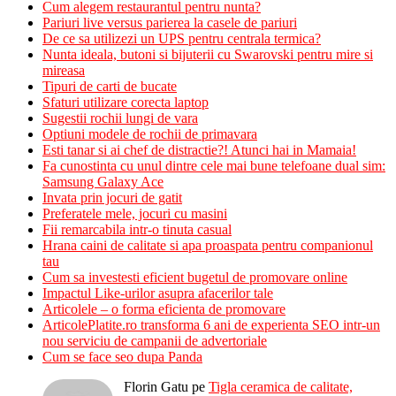
Cum alegem restaurantul pentru nunta?
Pariuri live versus parierea la casele de pariuri
De ce sa utilizezi un UPS pentru centrala termica?
Nunta ideala, butoni si bijuterii cu Swarovski pentru mire si
mireasa
Tipuri de carti de bucate
Sfaturi utilizare corecta laptop
Sugestii rochii lungi de vara
Optiuni modele de rochii de primavara
Esti tanar si ai chef de distractie?! Atunci hai in Mamaia!
Fa cunostinta cu unul dintre cele mai bune telefoane dual sim:
Samsung Galaxy Ace
Invata prin jocuri de gatit
Preferatele mele, jocuri cu masini
Fii remarcabila intr-o tinuta casual
Hrana caini de calitate si apa proaspata pentru companionul
tau
Cum sa investesti eficient bugetul de promovare online
Impactul Like-urilor asupra afacerilor tale
Articolele – o forma eficienta de promovare
ArticolePlatite.ro transforma 6 ani de experienta SEO intr-un
nou serviciu de campanii de advertoriale
Cum se face seo dupa Panda
Florin Gatu
pe
Tigla ceramica de calitate,