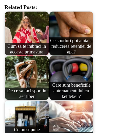
Related Posts:
Ce sporturi pot ajuta la
Cum sa te imbraci in
reducerea retentiei de
aceasta primavara
apa?
Care sunt beneficiile
De ce sa faci sport in
antrenamentului cu
aer liber
kettlebell?
Ce presupune