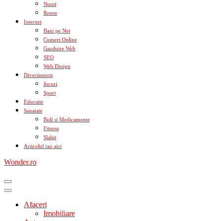
Nunti
Retete
Internet
Bani pe Net
Comert Online
Gazduire Web
SEO
Web Design
Divertisment
Jocuri
Sport
Educatie
Sanatate
Boli si Medicamente
Fitness
Slabit
Articolul tau aici
Wonder.ro
Afaceri
Imobiliare