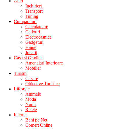
Auto
Inchirieri
Transport
Tuning
Cumparaturi
Calculatoare
Cadouri
Electrocasnice
Gadgeturi
Haine
Jucarii
Casa si Gradina
Amenajari Interioare
Mobilier
Turism
Cazare
Obiective Turistice
Lifestyle
Animale
Moda
Nunti
Retete
Internet
Bani pe Net
Comert Online