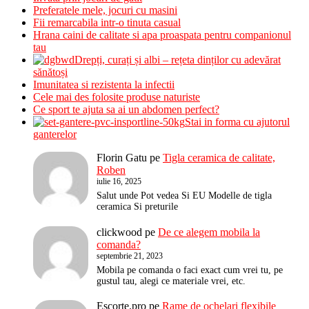
Preferatele mele, jocuri cu masini
Fii remarcabila intr-o tinuta casual
Hrana caini de calitate si apa proaspata pentru companionul
tau
Drepți, curați și albi – rețeta dinților cu adevărat
sănătoși
Imunitatea si rezistenta la infectii
Cele mai des folosite produse naturiste
Ce sport te ajuta sa ai un abdomen perfect?
Stai in forma cu ajutorul
ganterelor
Florin Gatu
pe
Tigla ceramica de calitate,
Roben
iulie 16, 2025
Salut unde Pot vedea Si EU Modelle de tigla
ceramica Si preturile
clickwood
pe
De ce alegem mobila la
comanda?
septembrie 21, 2023
Mobila pe comanda o faci exact cum vrei tu, pe
gustul tau, alegi ce materiale vrei, etc.
Escorte.pro
pe
Rame de ochelari flexibile