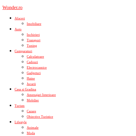
Skip
Wonder.ro
to
content
Afaceri
Imobiliare
Auto
Inchirieri
Transport
Tuning
Cumparaturi
Calculatoare
Cadouri
Electrocasnice
Gadgeturi
Haine
Jucarii
Casa si Gradina
Amenajari Interioare
Mobilier
Turism
Cazare
Obiective Turistice
Lifestyle
Animale
Moda