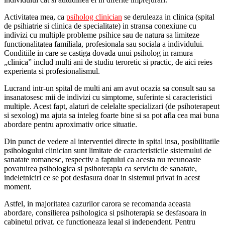
Activitatea mea, ca
psiholog clinician
se deruleaza in clinica (spital
de psihiatrie si clinica de specialitate) in stransa conexiune cu
indivizi cu multiple probleme psihice sau de natura sa limiteze
functionalitatea familiala, profesionala sau sociala a individului.
Conditiile in care se castiga dovada unui psiholog in ramura
„clinica” includ multi ani de studiu teroretic si practic, de aici reies
experienta si profesionalismul.
Lucrand intr-un spital de multi ani am avut ocazia sa consult sau sa
insanatosesc mii de indivizi cu simptome, suferinte si caracteristici
multiple. Acest fapt, alaturi de celelalte specializari (de psihoterapeut
si sexolog) ma ajuta sa inteleg foarte bine si sa pot afla cea mai buna
abordare pentru aproximativ orice situatie.
Din punct de vedere al interventiei directe in spital insa, posibilitatile
psihologului clinician sunt limitate de caracteristicile sistemului de
sanatate romanesc, respectiv a faptului ca acesta nu recunoaste
povatuirea psihologica si psihoterapia ca serviciu de sanatate,
indeletniciri ce se pot desfasura doar in sistemul privat in acest
moment.
Astfel, in majoritatea cazurilor carora se recomanda aceasta
abordare, consilierea psihologica si psihoterapia se desfasoara in
cabinetul privat, ce functioneaza legal si independent. Pentru