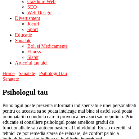
Gazduire Web
SEO
Web Design
Divertisment
Jocuri
Sport
Educatie
Sanatate
Boli si Medicamente
Fitness
Slabit
Articolul tau aici
Home
Sanatate
Psihologul tau
Sanatate
Psihologul tau
Psihologul poate prezenta informatii indispensabile unei personalitati
pentru ca aceasta sa se poata inteleage mai bine si astfel sa-si poata
imbunatatii o conduita care ii provoaca necazuri sau neputinta. Prin
educatie si consiliere psihologul poate ameliora gradul de
functionalitate sau autocunoastere al individului. Exista exercitii si
tehnici ce pot remedia starea de relaxare, de confort psihic a
individului cat si atitudinea ei in diferite imprejurari.