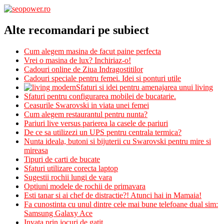
Alte recomandari pe subiect
Cum alegem masina de facut paine perfecta
Vrei o masina de lux? Inchiriaz-o!
Cadouri online de Ziua Indragostitilor
Cadouri speciale pentru femei. Idei si ponturi utile
Sfaturi si idei pentru amenajarea unui living
Sfaturi pentru configurarea mobilei de bucatarie.
Ceasurile Swarovski in viata unei femei
Cum alegem restaurantul pentru nunta?
Pariuri live versus parierea la casele de pariuri
De ce sa utilizezi un UPS pentru centrala termica?
Nunta ideala, butoni si bijuterii cu Swarovski pentru mire si
mireasa
Tipuri de carti de bucate
Sfaturi utilizare corecta laptop
Sugestii rochii lungi de vara
Optiuni modele de rochii de primavara
Esti tanar si ai chef de distractie?! Atunci hai in Mamaia!
Fa cunostinta cu unul dintre cele mai bune telefoane dual sim:
Samsung Galaxy Ace
Invata prin jocuri de gatit