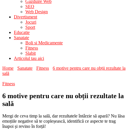
Gazduire Web
SEO
Web Design
Divertisment
Jocuri
Sport
Educatie
Sanatate
Boli si Medicamente
Fitness
Slabit
Articolul tau aici
Home
Sanatate
Fitness
6 motive pentru care nu obții rezultate la
sală
Fitness
6 motive pentru care nu obții rezultate la
sală
Mergi de ceva timp la sală, dar rezultatele întârzie să apară? Nu lăsa
emoțiile negative să te copleșească, identifică ce aspecte te trag
înapoi și revino în forță!