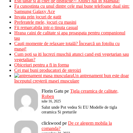
Esti tanar si ai chef de distractie?! Atunci hai in Mamaia!
Fa cunostinta cu unul dintre cele mai bune telefoane dual sim:
Samsung Galaxy Ace
Invata prin jocuri de gatit
Preferatele mele, jocuri cu masini
Fii remarcabila intr-o tinuta casual
Hrana caini de calitate si apa proaspata pentru companionul
tau
Cauţi momente de relaxare totală? Încearcă un fotoliu cu
masaj!
Cum poti sa iti lucrezi muschii atunci cand esti vegetarian sau
vegetalian?
Obiceiuri pentru a fi in forma
Cei mai buni producatori de steroizi
Un antrenament bun este doar
începutul creșterii masei musculare
Florin Gatu
pe
Tigla ceramica de calitate,
Roben
iulie 16, 2025
Salut unde Pot vedea Si EU Modelle de tigla
ceramica Si preturile
clickwood
pe
De ce alegem mobila la
comanda?