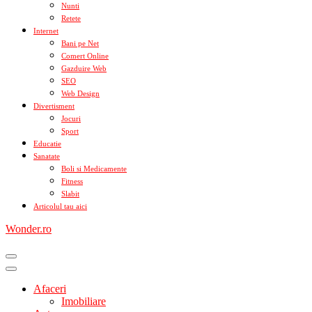
Nunti
Retete
Internet
Bani pe Net
Comert Online
Gazduire Web
SEO
Web Design
Divertisment
Jocuri
Sport
Educatie
Sanatate
Boli si Medicamente
Fitness
Slabit
Articolul tau aici
Wonder.ro
Afaceri
Imobiliare