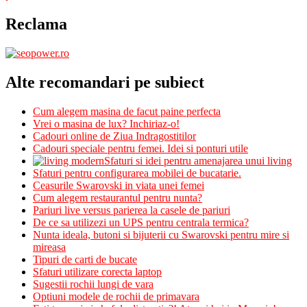
Reclama
Alte recomandari pe subiect
Cum alegem masina de facut paine perfecta
Vrei o masina de lux? Inchiriaz-o!
Cadouri online de Ziua Indragostitilor
Cadouri speciale pentru femei. Idei si ponturi utile
Sfaturi si idei pentru amenajarea unui living
Sfaturi pentru configurarea mobilei de bucatarie.
Ceasurile Swarovski in viata unei femei
Cum alegem restaurantul pentru nunta?
Pariuri live versus parierea la casele de pariuri
De ce sa utilizezi un UPS pentru centrala termica?
Nunta ideala, butoni si bijuterii cu Swarovski pentru mire si
mireasa
Tipuri de carti de bucate
Sfaturi utilizare corecta laptop
Sugestii rochii lungi de vara
Optiuni modele de rochii de primavara