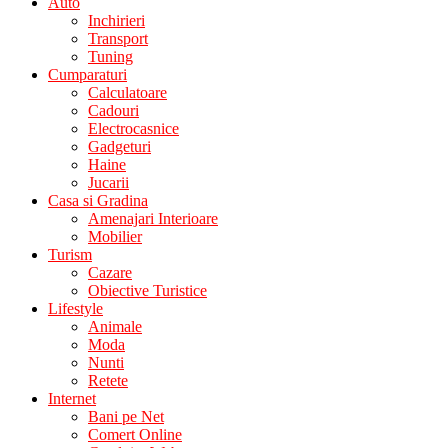
Auto
Inchirieri
Transport
Tuning
Cumparaturi
Calculatoare
Cadouri
Electrocasnice
Gadgeturi
Haine
Jucarii
Casa si Gradina
Amenajari Interioare
Mobilier
Turism
Cazare
Obiective Turistice
Lifestyle
Animale
Moda
Nunti
Retete
Internet
Bani pe Net
Comert Online