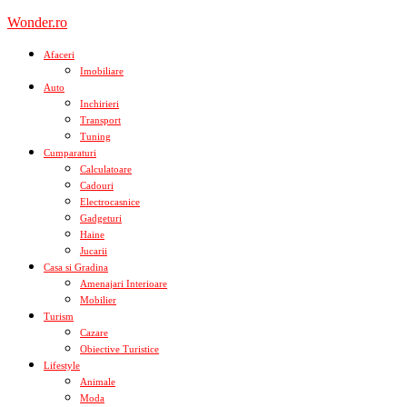
Skip
Wonder.ro
to
content
Afaceri
Imobiliare
Auto
Inchirieri
Transport
Tuning
Cumparaturi
Calculatoare
Cadouri
Electrocasnice
Gadgeturi
Haine
Jucarii
Casa si Gradina
Amenajari Interioare
Mobilier
Turism
Cazare
Obiective Turistice
Lifestyle
Animale
Moda