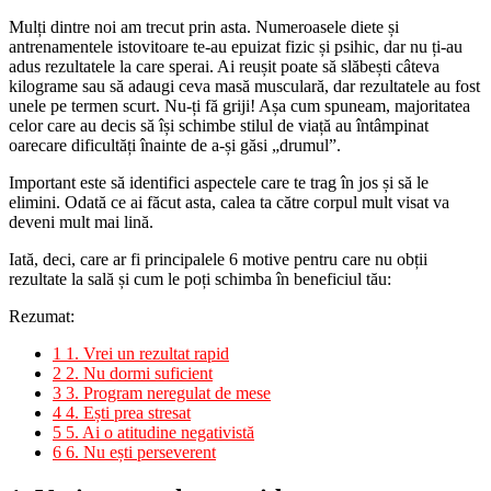
Mulți dintre noi am trecut prin asta. Numeroasele diete și
antrenamentele istovitoare te-au epuizat fizic și psihic, dar nu ți-au
adus rezultatele la care sperai. Ai reușit poate să slăbești câteva
kilograme sau să adaugi ceva masă musculară, dar rezultatele au fost
unele pe termen scurt. Nu-ți fă griji! Așa cum spuneam, majoritatea
celor care au decis să își schimbe stilul de viață au întâmpinat
oarecare dificultăți înainte de a-și găsi „drumul”.
Important este să identifici aspectele care te trag în jos și să le
elimini. Odată ce ai făcut asta, calea ta către corpul mult visat va
deveni mult mai lină.
Iată, deci, care ar fi principalele 6 motive pentru care nu obții
rezultate la sală și cum le poți schimba în beneficiul tău:
Rezumat:
1
1. Vrei un rezultat rapid
2
2. Nu dormi suficient
3
3. Program neregulat de mese
4
4. Ești prea stresat
5
5. Ai o atitudine negativistă
6
6. Nu ești perseverent