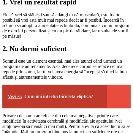
1. Vrei un rezultat rapid
Fie că vrei să slăbești sau să adaugi masă musculară, este foarte
posibil să vrei asta mult mai repede decât ar fi posibil. Încearcă în
schimb să adopți o alimentație echilibrată, combinată cu un program
de exerciții personalizat și cu un pic de răbdare, iar rezultatele vor fi
pe măsură.
2. Nu dormi suficient
Somnul este un element esențial, mai ales atunci când urmezi un
program de antrenamente. Asta deoarece corpul se reface cel mai
repede prin somn, iar tu vei avea energia să începi și să duci la bun
sfârșit și antrenamentele viitoare.
Vezi si:
Cum imi intretin bicicleta eliptica?
Privarea de somn are efecte din cele mai negative, printre care
modificări în activitatea cerebrală și modificări ale apetitului (vei
simți nevoia să mănânci mai mult). Pentru a evita ca acest lucru să se
întâmple, fă-ți un program bine pus la punct, cu suficiente ore de