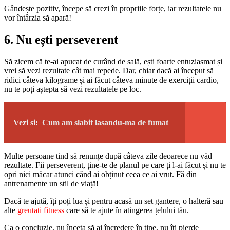
Gândește pozitiv, începe să crezi în propriile forțe, iar rezultatele nu
vor întârzia să apară!
6. Nu ești perseverent
Să zicem că te-ai apucat de curând de sală, ești foarte entuziasmat și
vrei să vezi rezultate cât mai repede. Dar, chiar dacă ai început să
ridici câteva kilograme și ai făcut câteva minute de exerciții cardio,
nu te poți aștepta să vezi rezultatele pe loc.
Vezi si:
Cum am slabit lasandu-ma de fumat
Multe persoane tind să renunțe după câteva zile deoarece nu văd
rezultate. Fii perseverent, ține-te de planul pe care ți l-ai făcut și nu te
opri nici măcar atunci când ai obținut ceea ce ai vrut. Fă din
antrenamente un stil de viață!
Dacă te ajută, îți poți lua și pentru acasă un set gantere, o halteră sau
alte
greutati fitness
care să te ajute în atingerea țelului tău.
Ca o concluzie, nu înceta să ai încredere în tine, nu îți pierde