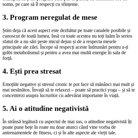
somn, pe care să îl respecți cu sfințenie.
3. Program neregulat de mese
Știm deja că acest aspect este dezbătut pe toate canalele posibile și
cunoscut de toată lumea, însă cu toate acestea nu toți luăm în serios
sfatul de a nu sări peste micul dejun și de a respecta mesele
principale ale zilei. Începe să respecți aceste îndrumări pentru a-ți
grăbi metabolismul și pentru a avea mai multă energie în sala de
forță.
4. Ești prea stresat
Emoțiile negative și stresul cronic te pot face să mănânci mai mult și
mai nesănătos. Învață să te relaxezi – poate să practici yoga – și să te
concentrezi asupra lucrurilor cu adevărat importante în viață.
5. Ai o atitudine negativistă
În strânsă legătură cu aspectul de mai sus, o atitudine negativistă îți
poate pune bețe în roate nu doar atunci când vine vorba de
antrenamentele de fitness, ci și în alte aspecte ale vieții tale.