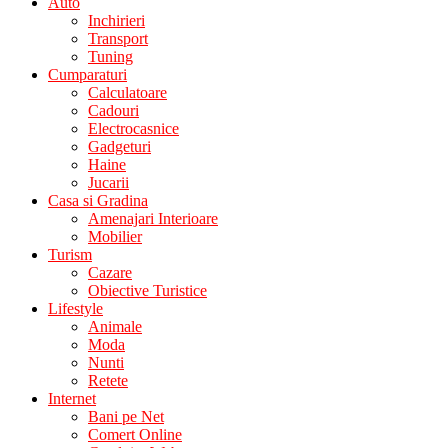
Auto
Inchirieri
Transport
Tuning
Cumparaturi
Calculatoare
Cadouri
Electrocasnice
Gadgeturi
Haine
Jucarii
Casa si Gradina
Amenajari Interioare
Mobilier
Turism
Cazare
Obiective Turistice
Lifestyle
Animale
Moda
Nunti
Retete
Internet
Bani pe Net
Comert Online