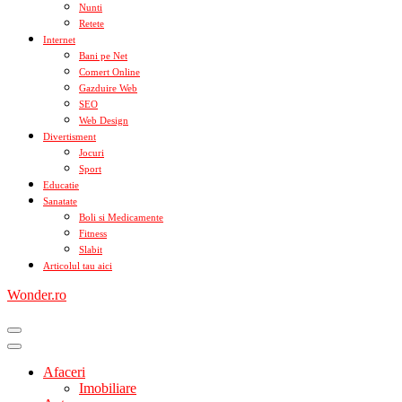
Nunti
Retete
Internet
Bani pe Net
Comert Online
Gazduire Web
SEO
Web Design
Divertisment
Jocuri
Sport
Educatie
Sanatate
Boli si Medicamente
Fitness
Slabit
Articolul tau aici
Wonder.ro
Afaceri
Imobiliare