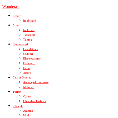
Skip
Wonder.ro
to
content
Afaceri
Imobiliare
Auto
Inchirieri
Transport
Tuning
Cumparaturi
Calculatoare
Cadouri
Electrocasnice
Gadgeturi
Haine
Jucarii
Casa si Gradina
Amenajari Interioare
Mobilier
Turism
Cazare
Obiective Turistice
Lifestyle
Animale
Moda