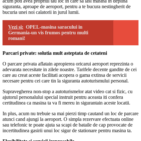
acum poti avea propriul tau loc in care sa lasi masina in deplina
siguranta, aproape de aeroport, pentru a te bucura nestingherit de
bucuria unei noi calatorii in jurul lumii.
Vezi si:
OPEL-masina saracului in
Germania-un vis frumos pentru multi
romani!
Parcari private: solutia mult asteptata de cetateni
O parcare privata aflatain apropierea oricarui aeroport reprezinta o
adevarata necesitate in zilele noastre. Tarifele decente gandite de cei
care au creat aceste facilitati acopera o gama extinsa de servicii
necesare pentru cei care tin la siguranta autoturismului personal.
Supravegherea non-stop a autoturismelor atat video cat si fizic, cu
ajutorul personalului special instruit pentru aceasta iti confera
certitudinea ca masina ta va fi mereu in sigurantain aceste locatii.
In plus, acum nu trebuie sa mai pierzi timp cautand un loc de parcare
atunci cand ajungi la aeroport. O simpla rezervare efectuata online
sau telefonic te poate ajuta sa scapi de bataile de cap provocate de
incertitudinea gasirii unui loc sigur de stationare pentru masina ta.