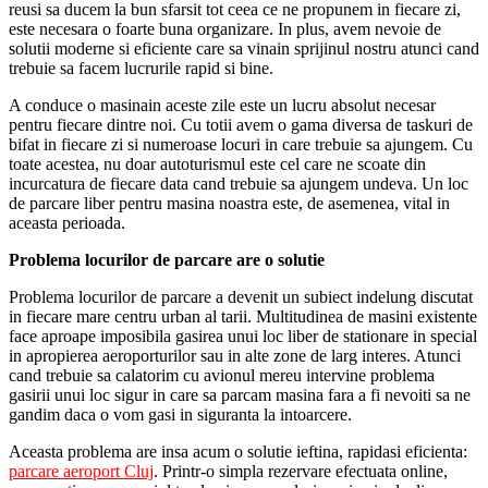
reusi sa ducem la bun sfarsit tot ceea ce ne propunem in fiecare zi,
este necesara o foarte buna organizare. In plus, avem nevoie de
solutii moderne si eficiente care sa vinain sprijinul nostru atunci cand
trebuie sa facem lucrurile rapid si bine.
A conduce o masinain aceste zile este un lucru absolut necesar
pentru fiecare dintre noi. Cu totii avem o gama diversa de taskuri de
bifat in fiecare zi si numeroase locuri in care trebuie sa ajungem. Cu
toate acestea, nu doar autoturismul este cel care ne scoate din
incurcatura de fiecare data cand trebuie sa ajungem undeva. Un loc
de parcare liber pentru masina noastra este, de asemenea, vital in
aceasta perioada.
Problema locurilor de parcare are o solutie
Problema locurilor de parcare a devenit un subiect indelung discutat
in fiecare mare centru urban al tarii. Multitudinea de masini existente
face aproape imposibila gasirea unui loc liber de stationare in special
in apropierea aeroporturilor sau in alte zone de larg interes. Atunci
cand trebuie sa calatorim cu avionul mereu intervine problema
gasirii unui loc sigur in care sa parcam masina fara a fi nevoiti sa ne
gandim daca o vom gasi in siguranta la intoarcere.
Aceasta problema are insa acum o solutie ieftina, rapidasi eficienta:
parcare aeroport Cluj
. Printr-o simpla rezervare efectuata online,