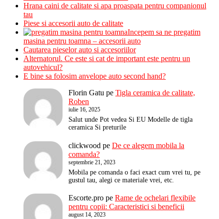
Hrana caini de calitate si apa proaspata pentru companionul
tau
Piese si accesorii auto de calitate
Incepem sa ne pregatim
masina pentru toamna – accesorii auto
Cautarea pieselor auto si accesoriilor
Alternatorul. Ce este si cat de important este pentru un
autovehicul?
E bine sa folosim anvelope auto second hand?
Florin Gatu
pe
Tigla ceramica de calitate,
Roben
iulie 16, 2025
Salut unde Pot vedea Si EU Modelle de tigla
ceramica Si preturile
clickwood
pe
De ce alegem mobila la
comanda?
septembrie 21, 2023
Mobila pe comanda o faci exact cum vrei tu, pe
gustul tau, alegi ce materiale vrei, etc.
Escorte.pro
pe
Rame de ochelari flexibile
pentru copii: Caracteristici si beneficii
august 14, 2023