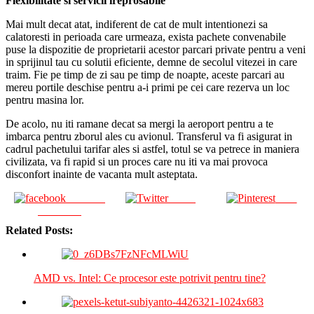
Flexibilitate si servicii ireprosabile
Mai mult decat atat, indiferent de cat de mult intentionezi sa
calatoresti in perioada care urmeaza, exista pachete convenabile
puse la dispozitie de proprietarii acestor parcari private pentru a veni
in sprijinul tau cu solutii eficiente, demne de secolul vitezei in care
traim. Fie pe timp de zi sau pe timp de noapte, aceste parcari au
mereu portile deschise pentru a-i primi pe cei care rezerva un loc
pentru masina lor.
De acolo, nu iti ramane decat sa mergi la aeroport pentru a te
imbarca pentru zborul ales cu avionul. Transferul va fi asigurat in
cadrul pachetului tarifar ales si astfel, totul se va petrece in maniera
civilizata, va fi rapid si un proces care nu iti va mai provoca
disconfort inainte de vacanta mult asteptata.
Share on
Tweet
Save
Facebook
Related Posts:
AMD vs. Intel: Ce procesor este potrivit pentru tine?