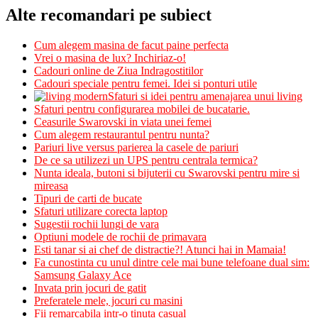
Alte recomandari pe subiect
Cum alegem masina de facut paine perfecta
Vrei o masina de lux? Inchiriaz-o!
Cadouri online de Ziua Indragostitilor
Cadouri speciale pentru femei. Idei si ponturi utile
Sfaturi si idei pentru amenajarea unui living
Sfaturi pentru configurarea mobilei de bucatarie.
Ceasurile Swarovski in viata unei femei
Cum alegem restaurantul pentru nunta?
Pariuri live versus parierea la casele de pariuri
De ce sa utilizezi un UPS pentru centrala termica?
Nunta ideala, butoni si bijuterii cu Swarovski pentru mire si
mireasa
Tipuri de carti de bucate
Sfaturi utilizare corecta laptop
Sugestii rochii lungi de vara
Optiuni modele de rochii de primavara
Esti tanar si ai chef de distractie?! Atunci hai in Mamaia!
Fa cunostinta cu unul dintre cele mai bune telefoane dual sim:
Samsung Galaxy Ace
Invata prin jocuri de gatit
Preferatele mele, jocuri cu masini
Fii remarcabila intr-o tinuta casual