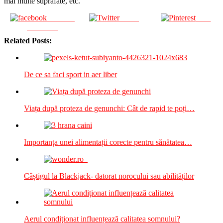
mai multe suprafate, etc.
Share on
Tweet
Save
Facebook
Related Posts:
De ce sa faci sport in aer liber
Viața după proteza de genunchi: Cât de rapid te poți…
Importanța unei alimentații corecte pentru sănătatea…
Câștigul la Blackjack- datorat norocului sau abilităților
Aerul condiționat influențează calitatea somnului?