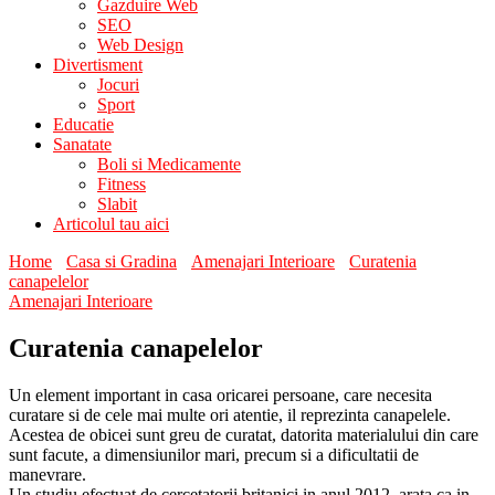
Gazduire Web
SEO
Web Design
Divertisment
Jocuri
Sport
Educatie
Sanatate
Boli si Medicamente
Fitness
Slabit
Articolul tau aici
Home
Casa si Gradina
Amenajari Interioare
Curatenia
canapelelor
Amenajari Interioare
Curatenia canapelelor
Un element important in casa oricarei persoane, care necesita
curatare si de cele mai multe ori atentie, il reprezinta canapelele.
Acestea de obicei sunt greu de curatat, datorita materialului din care
sunt facute, a dimensiunilor mari, precum si a dificultatii de
manevrare.
Un studiu efectuat de cercetatorii britanici in anul 2012, arata ca in