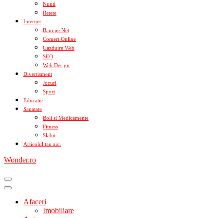
Nunti
Retete
Internet
Bani pe Net
Comert Online
Gazduire Web
SEO
Web Design
Divertisment
Jocuri
Sport
Educatie
Sanatate
Boli si Medicamente
Fitness
Slabit
Articolul tau aici
Wonder.ro
Afaceri
Imobiliare