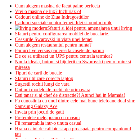
Cum alegem masina de facut paine perfecta
Vrei o masina de lux? Inchiriaz-o!
Cadouri online de Ziua Indragostitilor
Cadouri speciale pentru femei. Idei si ponturi utile
Sfaturi si idei pentru amenajarea unui living
Sfaturi pentru configurarea mobilei de bucatarie.
Ceasurile Swarovski in viata unei femei
Cum alegem restaurantul pentru nunta?
Pariuri live versus parierea la casele de pariuri
De ce sa utilizezi un UPS pentru centrala termica?
Nunta ideala, butoni si bijuterii cu Swarovski pentru mire si
mireasa
Tipuri de carti de bucate
Sfaturi utilizare corecta laptop
Sugestii rochii lungi de vara
Optiuni modele de rochii de primavara
Esti tanar si ai chef de distractie?! Atunci hai in Mamaia!
Fa cunostinta cu unul dintre cele mai bune telefoane dual sim:
Samsung Galaxy Ace
Invata prin jocuri de gatit
Preferatele mele, jocuri cu masini
Fii remarcabila intr-o tinuta casual
Hrana caini de calitate si apa proaspata pentru companionul
tau