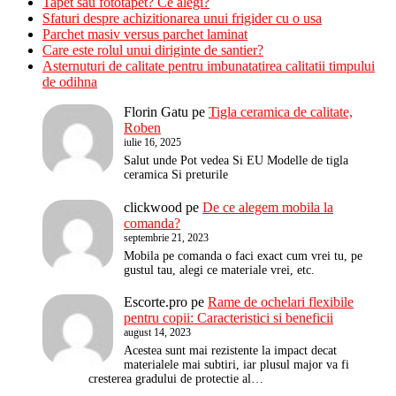
Tapet sau fototapet? Ce alegi?
Sfaturi despre achizitionarea unui frigider cu o usa
Parchet masiv versus parchet laminat
Care este rolul unui diriginte de santier?
Asternuturi de calitate pentru imbunatatirea calitatii timpului
de odihna
Florin Gatu
pe
Tigla ceramica de calitate,
Roben
iulie 16, 2025
Salut unde Pot vedea Si EU Modelle de tigla
ceramica Si preturile
clickwood
pe
De ce alegem mobila la
comanda?
septembrie 21, 2023
Mobila pe comanda o faci exact cum vrei tu, pe
gustul tau, alegi ce materiale vrei, etc.
Escorte.pro
pe
Rame de ochelari flexibile
pentru copii: Caracteristici si beneficii
august 14, 2023
Acestea sunt mai rezistente la impact decat
materialele mai subtiri, iar plusul major va fi
cresterea gradului de protectie al…