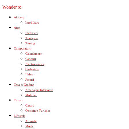
Skip
Wonder.ro
to
content
Afaceri
Imobiliare
Auto
Inchirieri
Transport
Tuning
Cumparaturi
Calculatoare
Cadouri
Electrocasnice
Gadgeturi
Haine
Jucarii
Casa si Gradina
Amenajari Interioare
Mobilier
Turism
Cazare
Obiective Turistice
Lifestyle
Animale
Moda