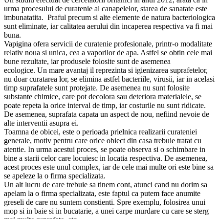
urma procesului de curatenie al canapelelor, starea de sanatate este
imbunatatita. Praful precum si alte elemente de natura bacteriologica
sunt eliminate, iar calitatea aerului din incaperea respectiva va fi mai
buna.
Vapigina ofera servicii de curatenie profesionale, printr-o modalitate
relativ noua si unica, cea a vaporilor de apa. Astfel se obtin cele mai
bune rezultate, iar produsele folosite sunt de asemenea
ecologice. Un mare avantaj il reprezinta si igienizarea suprafetelor,
nu doar curatarea lor, se elimina astfel bacteriile, virusii, iar in acelasi
timp suprafatele sunt protejate. De asemenea nu sunt folosite
substante chimice, care pot decolora sau deteriora materialele, se
poate repeta la orice interval de timp, iar costurile nu sunt ridicate.
De asemenea, suprafata capata un aspect de nou, nefiind nevoie de
alte interventii asupra ei.
Toamna de obicei, este o perioada prielnica realizarii curateniei
generale, motiv pentru care orice obiect din casa trebuie tratat cu
atentie. In urma acestui proces, se poate observa si o schimbare in
bine a starii celor care locuiesc in locatia respectiva. De asemenea,
acest proces este unul complex, iar de cele mai multe ori este bine sa
se apeleze la o firma specializata.
Un alt lucru de care trebuie sa tinem cont, atunci cand nu dorim sa
apelam la o firma specializata, este faptul ca putem face anumite
greseli de care nu suntem constienti. Spre exemplu, folosirea unui
mop si in baie si in bucatarie, a unei carpe murdare cu care se sterg