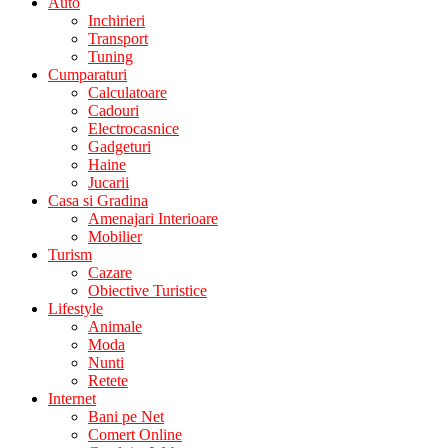
Auto
Inchirieri
Transport
Tuning
Cumparaturi
Calculatoare
Cadouri
Electrocasnice
Gadgeturi
Haine
Jucarii
Casa si Gradina
Amenajari Interioare
Mobilier
Turism
Cazare
Obiective Turistice
Lifestyle
Animale
Moda
Nunti
Retete
Internet
Bani pe Net
Comert Online