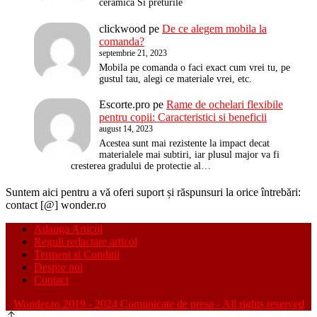
ceramica Si preturile
clickwood
pe
De ce alegem mobila la
comanda?
septembrie 21, 2023
Mobila pe comanda o faci exact cum vrei tu, pe
gustul tau, alegi ce materiale vrei, etc.
Escorte.pro
pe
Rame de ochelari flexibile
pentru copii: Caracteristici si beneficii
august 14, 2023
Acestea sunt mai rezistente la impact decat
materialele mai subtiri, iar plusul major va fi
cresterea gradului de protectie al…
Suntem aici pentru a vă oferi suport și răspunsuri la orice întrebări:
contact [@] wonder.ro
Adauga Articol
Reguli redactare articol
Termeni si Conditii
Despre noi
Contact
Wonder.ro 2019 - 2024 Comunicate de presa - All rights reserved