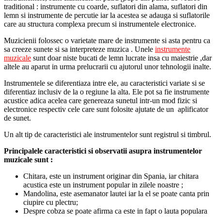
traditional : instrumente cu coarde, suflatori din alama, suflatori din
lemn si instrumente de percutie iar la acestea se adauga si suflatorile
care au structura complexa precum si instrumentele electronice.
Muzicienii folossec o varietate mare de instrumente si asta pentru ca
sa creeze sunete si sa interpreteze muzica . Unele
instrumente
muzicale
sunt doar niste bucati de lemn lucrate insa cu maiestrie ,dar
altele au aparut in urma prelucrarii cu ajutorul unor tehnologii inalte.
Instrumentele se diferentiaza intre ele, au caracteristici variate si se
diferentiaz inclusiv de la o regiune la alta. Ele pot sa fie instrumente
acustice adica acelea care genereaza sunetul intr-un mod fizic si
electronice respectiv cele care sunt folosite ajutate de un aplificator
de sunet.
Un alt tip de caracteristici ale instrumentelor sunt registrul si timbrul.
Principalele caracteristici si observatii asupra instrumentelor
muzicale sunt :
Chitara, este un instrument originar din Spania, iar chitara
acustica este un instrument popular in zilele noastre ;
Mandolina, este asemanator lautei iar la el se poate canta prin
ciupire cu plectru;
Despre cobza se poate afirma ca este in fapt o lauta populara