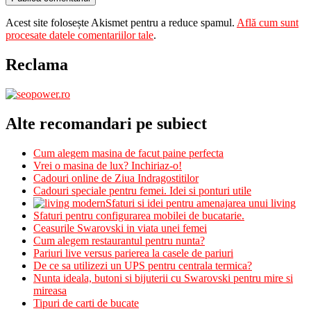
Acest site folosește Akismet pentru a reduce spamul.
Află cum sunt
procesate datele comentariilor tale
.
Reclama
Alte recomandari pe subiect
Cum alegem masina de facut paine perfecta
Vrei o masina de lux? Inchiriaz-o!
Cadouri online de Ziua Indragostitilor
Cadouri speciale pentru femei. Idei si ponturi utile
Sfaturi si idei pentru amenajarea unui living
Sfaturi pentru configurarea mobilei de bucatarie.
Ceasurile Swarovski in viata unei femei
Cum alegem restaurantul pentru nunta?
Pariuri live versus parierea la casele de pariuri
De ce sa utilizezi un UPS pentru centrala termica?
Nunta ideala, butoni si bijuterii cu Swarovski pentru mire si
mireasa
Tipuri de carti de bucate