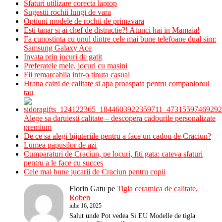
Sfaturi utilizare corecta laptop
Sugestii rochii lungi de vara
Optiuni modele de rochii de primavara
Esti tanar si ai chef de distractie?! Atunci hai in Mamaia!
Fa cunostinta cu unul dintre cele mai bune telefoane dual sim:
Samsung Galaxy Ace
Invata prin jocuri de gatit
Preferatele mele, jocuri cu masini
Fii remarcabila intr-o tinuta casual
Hrana caini de calitate si apa proaspata pentru companionul
tau
Alege sa daruiesti calitate – descopera cadourile personalizate
premium
De ce sa alegi bijuteriile pentru a face un cadou de Craciun?
Lumea papusilor de azi
Cumparaturi de Craciun, pe locuri, fiti gata: cateva sfaturi
pentru a le face cu succes
Cele mai bune jucarii de Craciun pentru copii
Florin Gatu
pe
Tigla ceramica de calitate,
Roben
iulie 16, 2025
Salut unde Pot vedea Si EU Modelle de tigla