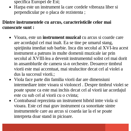
specifica Europei de Est;
Harpa este un instrument la care cordele vibreaza liber si
perpendicular pe o placa de rezistenta ;
Dintre instrumentele cu arcus, caracteristicile celor mai
cunoscute sunt :
Vioara, este un
instrument muzical
cu arcus si coarde care
are acordajul cel mai inalt. Ea se tine pe umarul stang,
spirijinita imediat sub barbie. Inca din secolul al XVI-lea acest
instrument a patruns in multe domenii muzicale iar prin
secolul al XVIII-lea a devenit instrumentul solist cel mai dorit
in ansamblurile de camera si-n orchestre. Deoarece timbrul
viorii este mai accentuat, mai stralucitor decat cel al violei a
dus la succesul viorii.;
Viola face parte din familia viorii dar are dimensiuni
intermediare intre vioara si violoncel . Despre timbrul violei se
poate spune ca este mai inchis decat cel al viorii iar acordajul
este cu sub cel al viorii cu o cvinta;
Contrabasul reprezinta un instrument hibrid intre viola si
vioara. Este cel mai grav instrument ca sonoritate sintre
instrumentele care au arcus si coarda iar la el se poate
interpreta doar stand in picioare.