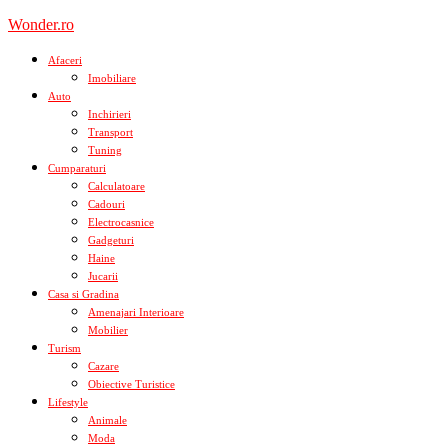
Skip
Wonder.ro
to
content
Afaceri
Imobiliare
Auto
Inchirieri
Transport
Tuning
Cumparaturi
Calculatoare
Cadouri
Electrocasnice
Gadgeturi
Haine
Jucarii
Casa si Gradina
Amenajari Interioare
Mobilier
Turism
Cazare
Obiective Turistice
Lifestyle
Animale
Moda