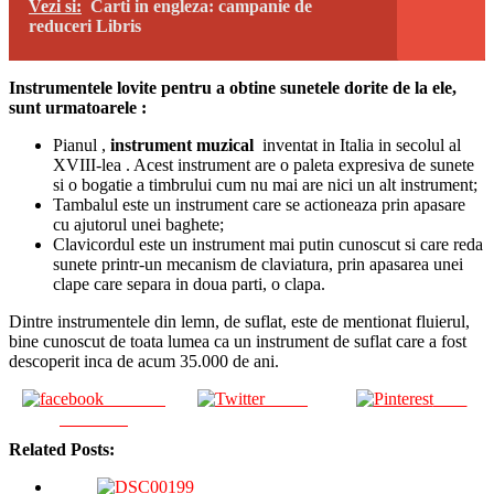
Vezi si:
Carti in engleza: campanie de
reduceri Libris
Instrumentele lovite pentru a obtine sunetele dorite de la ele,
sunt urmatoarele :
Pianul ,
instrument muzical
inventat in Italia in secolul al
XVIII-lea . Acest instrument are o paleta expresiva de sunete
si o bogatie a timbrului cum nu mai are nici un alt instrument;
Tambalul este un instrument care se actioneaza prin apasare
cu ajutorul unei baghete;
Clavicordul este un instrument mai putin cunoscut si care reda
sunete printr-un mecanism de claviatura, prin apasarea unei
clape care separa in doua parti, o clapa.
Dintre instrumentele din lemn, de suflat, este de mentionat fluierul,
bine cunoscut de toata lumea ca un instrument de suflat care a fost
descoperit inca de acum 35.000 de ani.
Share on
Tweet
Save
Facebook
Related Posts: