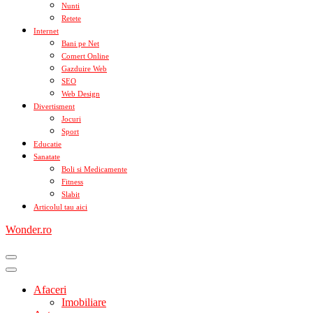
Nunti
Retete
Internet
Bani pe Net
Comert Online
Gazduire Web
SEO
Web Design
Divertisment
Jocuri
Sport
Educatie
Sanatate
Boli si Medicamente
Fitness
Slabit
Articolul tau aici
Wonder.ro
Afaceri
Imobiliare