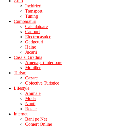
Auto
Inchirieri
Transport
Tuning
Cumparaturi
Calculatoare
Cadouri
Electrocasnice
Gadgeturi
Haine
Jucarii
Casa si Gradina
Amenajari Interioare
Mobilier
Turism
Cazare
Obiective Turistice
Lifestyle
Animale
Moda
Nunti
Retete
Internet
Bani pe Net
Comert Online