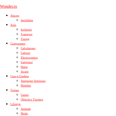
Skip
Wonder.ro
to
content
Afaceri
Imobiliare
Auto
Inchirieri
Transport
Tuning
Cumparaturi
Calculatoare
Cadouri
Electrocasnice
Gadgeturi
Haine
Jucarii
Casa si Gradina
Amenajari Interioare
Mobilier
Turism
Cazare
Obiective Turistice
Lifestyle
Animale
Moda