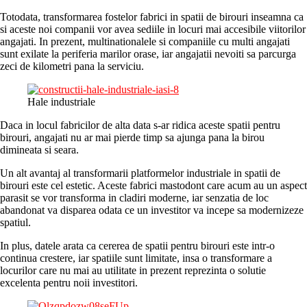
Totodata, transformarea fostelor fabrici in spatii de birouri inseamna ca
si aceste noi companii vor avea sediile in locuri mai accesibile viitorilor
angajati. In prezent, multinationalele si companiile cu multi angajati
sunt exilate la periferia marilor orase, iar angajatii nevoiti sa parcurga
zeci de kilometri pana la serviciu.
Hale industriale
Daca in locul fabricilor de alta data s-ar ridica aceste spatii pentru
birouri, angajati nu ar mai pierde timp sa ajunga pana la birou
dimineata si seara.
Un alt avantaj al transformarii platformelor industriale in spatii de
birouri este cel estetic. Aceste fabrici mastodont care acum au un aspect
parasit se vor transforma in cladiri moderne, iar senzatia de loc
abandonat va disparea odata ce un investitor va incepe sa modernizeze
spatiul.
In plus, datele arata ca cererea de spatii pentru birouri este intr-o
continua crestere, iar spatiile sunt limitate, insa o transformare a
locurilor care nu mai au utilitate in prezent reprezinta o solutie
excelenta pentru noii investitori.