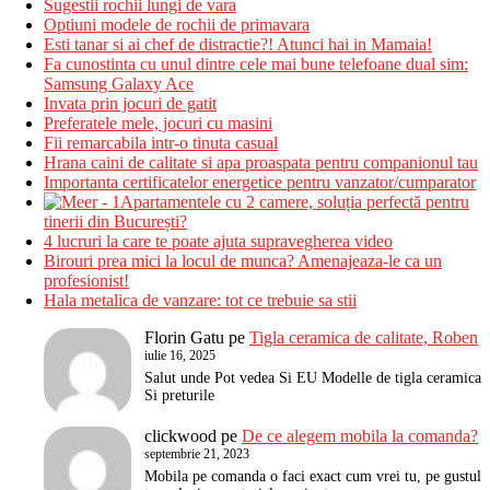
Sugestii rochii lungi de vara
Optiuni modele de rochii de primavara
Esti tanar si ai chef de distractie?! Atunci hai in Mamaia!
Fa cunostinta cu unul dintre cele mai bune telefoane dual sim:
Samsung Galaxy Ace
Invata prin jocuri de gatit
Preferatele mele, jocuri cu masini
Fii remarcabila intr-o tinuta casual
Hrana caini de calitate si apa proaspata pentru companionul tau
Importanta certificatelor energetice pentru vanzator/cumparator
Apartamentele cu 2 camere, soluția perfectă pentru
tinerii din București?
4 lucruri la care te poate ajuta supravegherea video
Birouri prea mici la locul de munca? Amenajeaza-le ca un
profesionist!
Hala metalica de vanzare: tot ce trebuie sa stii
Florin Gatu
pe
Tigla ceramica de calitate, Roben
iulie 16, 2025
Salut unde Pot vedea Si EU Modelle de tigla ceramica
Si preturile
clickwood
pe
De ce alegem mobila la comanda?
septembrie 21, 2023
Mobila pe comanda o faci exact cum vrei tu, pe gustul