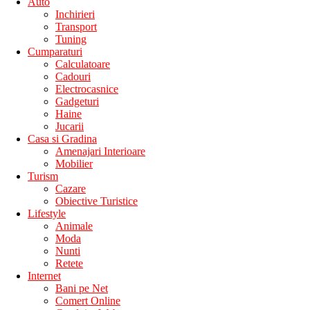
Auto
Inchirieri
Transport
Tuning
Cumparaturi
Calculatoare
Cadouri
Electrocasnice
Gadgeturi
Haine
Jucarii
Casa si Gradina
Amenajari Interioare
Mobilier
Turism
Cazare
Obiective Turistice
Lifestyle
Animale
Moda
Nunti
Retete
Internet
Bani pe Net
Comert Online