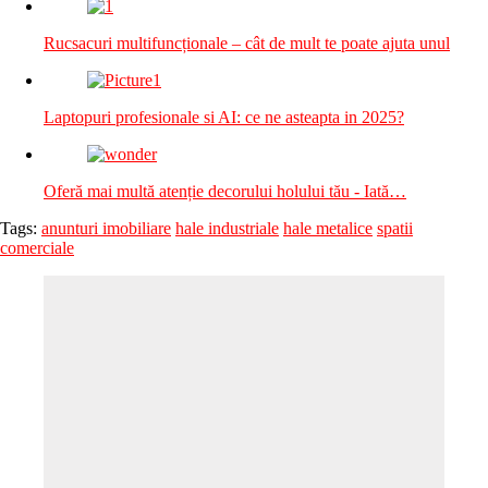
Rucsacuri multifuncționale – cât de mult te poate ajuta unul
Laptopuri profesionale si AI: ce ne asteapta in 2025?
Oferă mai multă atenție decorului holului tău - Iată…
Tags:
anunturi imobiliare
hale industriale
hale metalice
spatii
comerciale