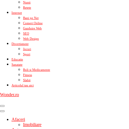
Nunti
Retete
Internet
Bani pe Net
Comert Online
Gazduire Web
SEO
Web Design
Divertisment
Jocuri
Sport
Educatie
Sanatate
Boli si Medicamente
Fitness
Slabit
Articolul tau aici
Wonder.ro
Afaceri
Imobiliare