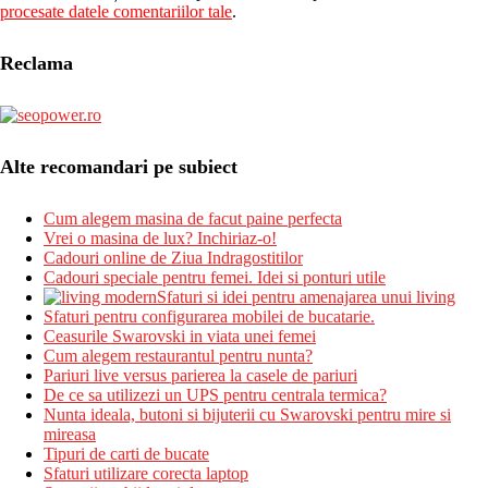
procesate datele comentariilor tale
.
Reclama
Alte recomandari pe subiect
Cum alegem masina de facut paine perfecta
Vrei o masina de lux? Inchiriaz-o!
Cadouri online de Ziua Indragostitilor
Cadouri speciale pentru femei. Idei si ponturi utile
Sfaturi si idei pentru amenajarea unui living
Sfaturi pentru configurarea mobilei de bucatarie.
Ceasurile Swarovski in viata unei femei
Cum alegem restaurantul pentru nunta?
Pariuri live versus parierea la casele de pariuri
De ce sa utilizezi un UPS pentru centrala termica?
Nunta ideala, butoni si bijuterii cu Swarovski pentru mire si
mireasa
Tipuri de carti de bucate
Sfaturi utilizare corecta laptop