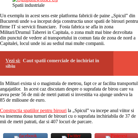
Spatii industriale
Un exemplu in acest sens este platforma fabricii de paine „Spicul” din
Bucuresti unde s-a inceput deja constructia unor spatii de birouri pentru
firme IT si servicii financiare. Fosta fabrica se afla in zona
Militari/Drumul Taberei in Capitala, o zona mult mai bine dezvoltata
din punctul de vedere al transportului in comun fata de zona de nord a
Capitalei, locul unde isi au sediul mai multe companii.
Vezi si:
Caut spatii comerciale de inchiriat in
sibiu
In Militari exista si o magistrala de metrou, fapt ce ar facilita transportul
angajatilor. In acest caz discutam despre o suprafata de birou care va
avea peste 56 de mii de metri patrati si investitia va ajunge undeva la
85 de milioane de euro.
Constructia spatiilor pentru birouri
la „Spicul” va incepe anul viitor si
va insemna doua turnuri de birouri cu o suprafata inchiriabila de 37 de
mii de metri patrati, dar si 407 locuri de parcare.