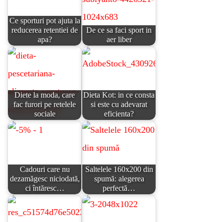
Ce sporturi pot ajuta la
reducerea retentiei de
De ce sa faci sport in
apa?
aer liber
Diete la moda, care
Dieta Kot: in ce consta
fac furori pe retelele
si este cu adevarat
sociale
eficienta?
Cadouri care nu
Saltelele 160x200 din
dezamăgesc niciodată,
spumă: alegerea
ci întăresc…
perfectă…