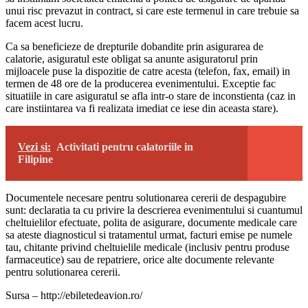
unui risc prevazut in contract, si care este termenul in care trebuie sa
facem acest lucru.
Ca sa beneficieze de drepturile dobandite prin asigurarea de
calatorie, asiguratul este obligat sa anunte asiguratorul prin
mijloacele puse la dispozitie de catre acesta (telefon, fax, email) in
termen de 48 ore de la producerea evenimentului. Exceptie fac
situatiile in care asiguratul se afla intr-o stare de inconstienta (caz in
care instiintarea va fi realizata imediat ce iese din aceasta stare).
Vezi si:
Activitati pentru calatoriile in
Filipine
Documentele necesare pentru solutionarea cererii de despagubire
sunt: declaratia ta cu privire la descrierea evenimentului si cuantumul
cheltuielilor efectuate, polita de asigurare, documente medicale care
sa ateste diagnosticul si tratamentul urmat, facturi emise pe numele
tau, chitante privind cheltuielile medicale (inclusiv pentru produse
farmaceutice) sau de repatriere, orice alte documente relevante
pentru solutionarea cererii.
Sursa – http://ebiletedeavion.ro/