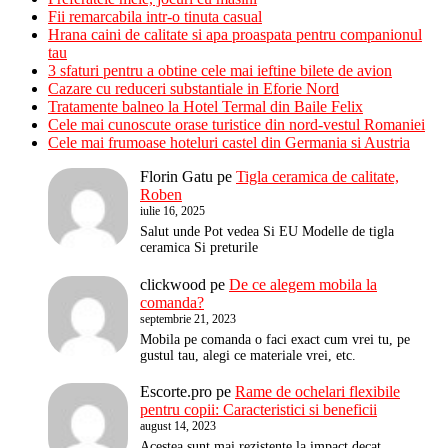
Fii remarcabila intr-o tinuta casual
Hrana caini de calitate si apa proaspata pentru companionul
tau
3 sfaturi pentru a obtine cele mai ieftine bilete de avion
Cazare cu reduceri substantiale in Eforie Nord
Tratamente balneo la Hotel Termal din Baile Felix
Cele mai cunoscute orase turistice din nord-vestul Romaniei
Cele mai frumoase hoteluri castel din Germania si Austria
Florin Gatu
pe
Tigla ceramica de calitate,
Roben
iulie 16, 2025
Salut unde Pot vedea Si EU Modelle de tigla
ceramica Si preturile
clickwood
pe
De ce alegem mobila la
comanda?
septembrie 21, 2023
Mobila pe comanda o faci exact cum vrei tu, pe
gustul tau, alegi ce materiale vrei, etc.
Escorte.pro
pe
Rame de ochelari flexibile
pentru copii: Caracteristici si beneficii
august 14, 2023
Acestea sunt mai rezistente la impact decat