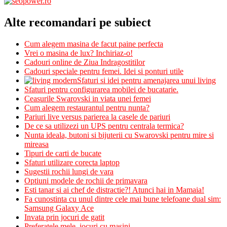
Alte recomandari pe subiect
Cum alegem masina de facut paine perfecta
Vrei o masina de lux? Inchiriaz-o!
Cadouri online de Ziua Indragostitilor
Cadouri speciale pentru femei. Idei si ponturi utile
Sfaturi si idei pentru amenajarea unui living
Sfaturi pentru configurarea mobilei de bucatarie.
Ceasurile Swarovski in viata unei femei
Cum alegem restaurantul pentru nunta?
Pariuri live versus parierea la casele de pariuri
De ce sa utilizezi un UPS pentru centrala termica?
Nunta ideala, butoni si bijuterii cu Swarovski pentru mire si
mireasa
Tipuri de carti de bucate
Sfaturi utilizare corecta laptop
Sugestii rochii lungi de vara
Optiuni modele de rochii de primavara
Esti tanar si ai chef de distractie?! Atunci hai in Mamaia!
Fa cunostinta cu unul dintre cele mai bune telefoane dual sim:
Samsung Galaxy Ace
Invata prin jocuri de gatit
Preferatele mele, jocuri cu masini