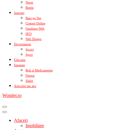
Nunti
Retete
Internet
Bani pe Net
Comert Online
Gazduire Web
SEO
Web Design
Divertisment
Jocuri
Sport
Educatie
Sanatate
Boli si Medicamente
Fitness
Slabit
Articolul tau aici
Wonder.ro
Afaceri
Imobiliare