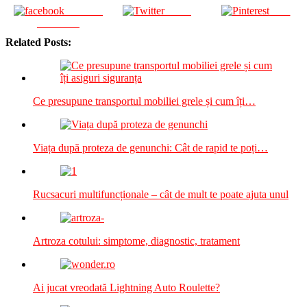
Share on
Tweet
Save
Facebook
Related Posts:
Ce presupune transportul mobiliei grele și cum îți…
Viața după proteza de genunchi: Cât de rapid te poți…
Rucsacuri multifuncționale – cât de mult te poate ajuta unul
Artroza cotului: simptome, diagnostic, tratament
Ai jucat vreodată Lightning Auto Roulette?