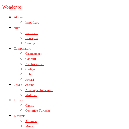
Skip
Wonder.ro
to
content
Afaceri
Imobiliare
Auto
Inchirieri
Transport
Tuning
Cumparaturi
Calculatoare
Cadouri
Electrocasnice
Gadgeturi
Haine
Jucarii
Casa si Gradina
Amenajari Interioare
Mobilier
Turism
Cazare
Obiective Turistice
Lifestyle
Animale
Moda