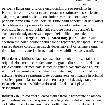
intre orice
persoana fizica sau juridica avand domiciliul sau resedinta in
Romania
ce urmeaza sa
calatoreasca
in
straintate
si o societate de
asigurare, al carui obeict il constituie riscurile ce pot aparea in
perioada prevazuta in clauzele lui. Principalul beneficiu al unei astfel
de polite este acoperirea cheltuielilor in cazul aparitiei riscurilor
prevazute in contract (acidentari, pierdere bagaje sau altele), iar
societatea de
asigurare
va acoperi cheltuielile impuse de
tratamentul de urgenta, recuperarea bagajelor,
intarzieri ale
acestora etc. Sunt incluse cheltuielile de repatriere, transportul sanitar
sau repatrierea corpului in caz de deces survenit ca urmare a unui
risc asigurat care are loc in perioada de valabilitate a asigurarii.
Plata despagubirilor se face pe baza documentelor prezentate in
original, documente care fac parte integranta din dosarul de dauna.
Plata cheltuielilor medicale se face de catre o societate de asigurari –
in numele asiguratorului sau direct de catre asigurat. In calitate de
asigurat, trebuie sa pastram toate documentele justificative in original
si sa le depunem la societatea emitenta a politei de
asigurare de
calatorie
pentru deschiderea dosarului de dauna si plata
despagubirii.
Intrucat este un contract al caror clauze trebuie respectate de ambele
parti, trebuie vazut si ce spune acesta legat de modul in care trebuie
sa instiintam societatea emitenta a politeti de asigurare de aparitia