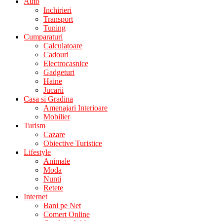
Auto
Inchirieri
Transport
Tuning
Cumparaturi
Calculatoare
Cadouri
Electrocasnice
Gadgeturi
Haine
Jucarii
Casa si Gradina
Amenajari Interioare
Mobilier
Turism
Cazare
Obiective Turistice
Lifestyle
Animale
Moda
Nunti
Retete
Internet
Bani pe Net
Comert Online