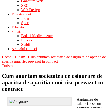
Gazduire Web
SEO
Web Design
Divertisment
Jocuri
Sport
Educatie
Sanatate
Boli si Medicamente
Fitness
Slabit
Articolul tau aici
Home
Turism
Cum anuntam societatea de asigurare de aparitia de
aparitia unui risc prevazut in contract
Turism
Cum anuntam societatea de asigurare de
aparitia de aparitia unui risc prevazut in
contract
Asigurarea de
calatorie este un
contract incheiat